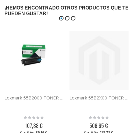
¡HEMOS ENCONTRADO OTROS PRODUCTOS QUE TE
PUEDEN GUSTAR!
Lexmark 55B2000 TONER PROGRAMA DE RETORNO
Lexmark 55B2X00 TONER RETORNABLE 55B2X00
Rating:
Rating:
0%
0%
107,88 €
506,65 €
89,16 €
418,72 €