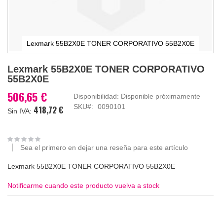
Lexmark 55B2X0E TONER CORPORATIVO 55B2X0E
Saltar
Lexmark 55B2X0E TONER CORPORATIVO
al
55B2X0E
comienzo
de
506,65 €
Disponibilidad:
Disponible próximamente
la
SKU
0090101
418,72 €
galería
de
imágenes
Sea el primero en dejar una reseña para este artículo
Lexmark 55B2X0E TONER CORPORATIVO 55B2X0E
Notificarme cuando este producto vuelva a stock