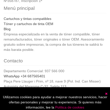
Nº358787, Inscripción 1ª
Menú principal
Cartuchos y tintas compatibles
Tóner y cartuchos de tinta OEM
Blog
Empresa especializada en la venta de tóner compatible, tóner
remanufacturados, tóner originales o tóner OEM. Asesoramiento
gratuito sobre impresoras, la compra de tus tóneres te saldrá lo
más barata posible.
Contacto
Departamento Comercial: 937 566 000
WhatsApp +34 687565401
Plaça Pere Llauger i Prim, nº 18, nave 9 (Pol. Ind. Can Misser)
Autopista del Maresme C-32, Salida 113
08360, Canet de Mar (Barcelona)
Horario de Atención al cliente:
Utilizamos cookies para ayudar a mejorar nuestros servicios, hacer
C
De lunes a jueves de 8:00 a 17:00,
ofertas personales y mejorar tu experiencia. Si quieres más
Viernes de 8:00 a 15:00
información, lee la
Política de cookies