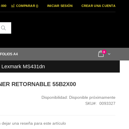
6 000
COMPARAR (
)
INICIAR SESIÓN
CREAR UNA CUENTA
Buscar
items
0
Cart
 FOLIOS A4
r Lexmark MS431dn
ONER RETORNABLE 55B2X00
Disponibilidad:
Disponible próximamente
SKU
0093327
 dejar una reseña para este artículo