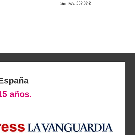
382,82 €
 España
15 años.