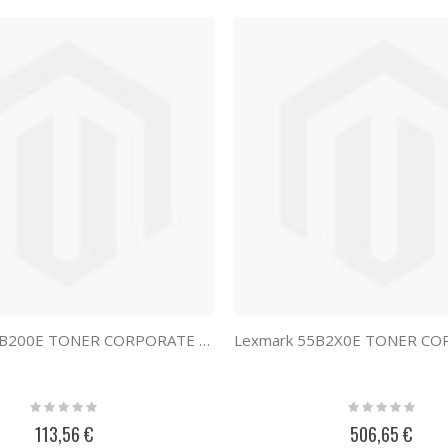
Lexmark 55B200E TONER CORPORATE 55B200E
Rating:
Rating:
0%
0%
113,56 €
506,65 €