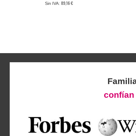
89,16 €
Famili
confía