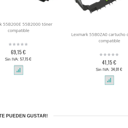
k 55B200E 55B2000 tóner
compatible
Lexmark 55B0ZA0 cartucho 
compatible
Rating:
0%
69,15 €
Rating:
0%
57,15 €
41,15 €
34,01 €
TE PUEDEN GUSTAR!