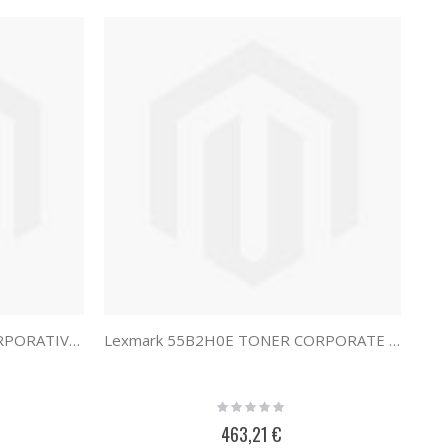
Lexmark 55B2X0E TONER CORPORATIVO 55B2X0E
Lexmark 55B2H0E TONER CORPORATE ALTA CAP 55B2H0E
Rating:
0%
463,21 €