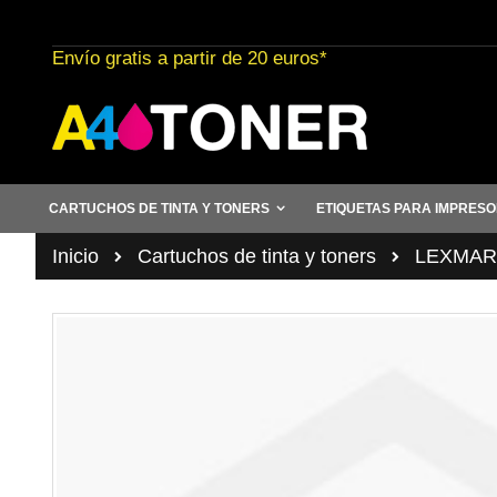
Ir
al
Envío gratis a partir de 20 euros*
contenido
CARTUCHOS DE TINTA Y TONERS
ETIQUETAS PARA IMPRES
Inicio
Cartuchos de tinta y toners
LEXMAR
Saltar
al
final
de
la
galería
de
imágenes