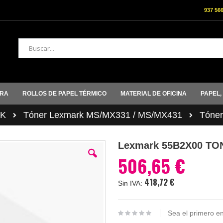
937 56
Buscar
ORA
ROLLOS DE PAPEL TÉRMICO
MATERIAL DE OFICINA
PAPEL,
K
Tóner Lexmark MS/MX331 / MS/MX431
Tóne
Lexmark 55B2X00 T
506,65 €
418,72 €
Sea el primero en