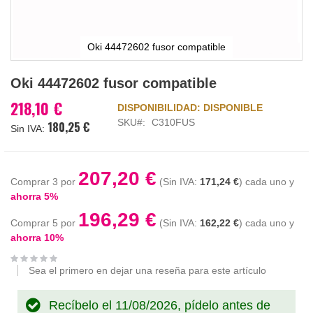
Oki 44472602 fusor compatible
Saltar
Oki 44472602 fusor compatible
al
comienzo
218,10 €
DISPONIBILIDAD:
DISPONIBLE
de
SKU
C310FUS
180,25 €
la
galería
de
imágenes
207,20 €
Comprar 3 por
171,24 €
cada uno y
ahorra
5
%
196,29 €
Comprar 5 por
162,22 €
cada uno y
ahorra
10
%
Sea el primero en dejar una reseña para este artículo
Recíbelo el 11/08/2026, pídelo antes de