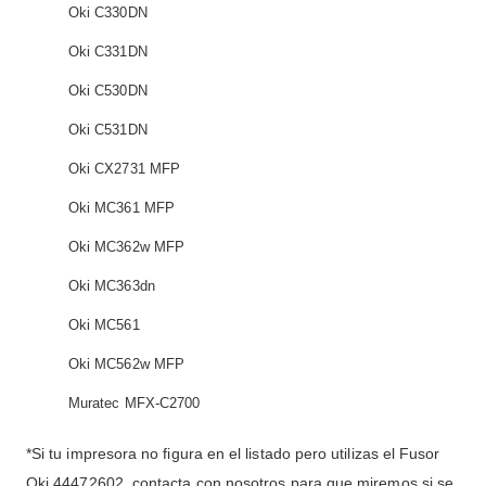
Oki C330DN
Oki C331DN
Oki C530DN
Oki C531DN
Oki CX2731 MFP
Oki MC361 MFP
Oki MC362w MFP
Oki MC363dn
Oki MC561
Oki MC562w MFP
Muratec MFX-C2700
*Si tu impresora no figura en el listado pero utilizas el Fusor
Oki 44472602, contacta con nosotros para que miremos si se