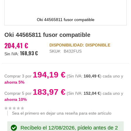
Oki 44565811 fusor compatible
Saltar
Oki 44565811 fusor compatible
al
comienzo
204,41 €
DISPONIBILIDAD:
DISPONIBLE
de
SKU
B432FUS
168,93 €
la
galería
de
imágenes
194,19 €
Comprar 3 por
160,49 €
cada uno y
ahorra
5
%
183,97 €
Comprar 5 por
152,04 €
cada uno y
ahorra
10
%
Sea el primero en dejar una reseña para este artículo
Recíbelo el 12/08/2026, pídelo antes de
2