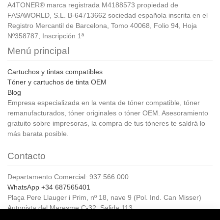
A4TONER® marca registrada M4188573 propiedad de
FASAWORLD, S.L. B-64713662 sociedad española inscrita en el
Registro Mercantil de Barcelona, Tomo 40068, Folio 94, Hoja
Nº358787, Inscripción 1ª
Menú principal
Cartuchos y tintas compatibles
Tóner y cartuchos de tinta OEM
Blog
Empresa especializada en la venta de tóner compatible, tóner
remanufacturados, tóner originales o tóner OEM. Asesoramiento
gratuito sobre impresoras, la compra de tus tóneres te saldrá lo
más barata posible.
Contacto
Departamento Comercial: 937 566 000
WhatsApp +34 687565401
Plaça Pere Llauger i Prim, nº 18, nave 9 (Pol. Ind. Can Misser)
Autopista del Maresme C-32, Salida 113
08360, Canet de Mar (Barcelona)