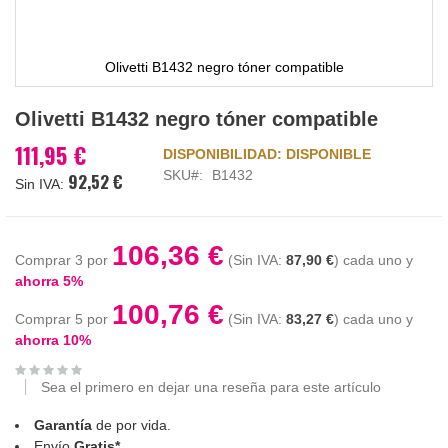
Olivetti B1432 negro tóner compatible
Saltar
Olivetti B1432 negro tóner compatible
al
comienzo
111,95 €
DISPONIBILIDAD:
DISPONIBLE
de
SKU
B1432
92,52 €
la
galería
de
imágenes
106,36 €
Comprar 3 por
87,90 €
cada uno y
ahorra
5
%
100,76 €
Comprar 5 por
83,27 €
cada uno y
ahorra
10
%
Sea el primero en dejar una reseña para este artículo
Garantía
de por vida.
Envío
Gratis*
.