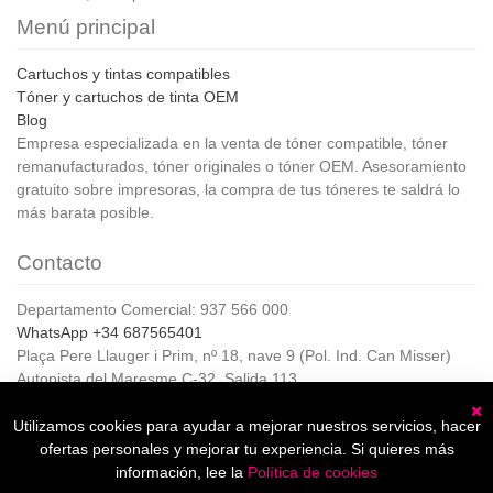
Menú principal
Cartuchos y tintas compatibles
Tóner y cartuchos de tinta OEM
Blog
Empresa especializada en la venta de tóner compatible, tóner
remanufacturados, tóner originales o tóner OEM. Asesoramiento
gratuito sobre impresoras, la compra de tus tóneres te saldrá lo
más barata posible.
Contacto
Departamento Comercial: 937 566 000
WhatsApp +34 687565401
Plaça Pere Llauger i Prim, nº 18, nave 9 (Pol. Ind. Can Misser)
Autopista del Maresme C-32, Salida 113
08360, Canet de Mar (Barcelona)
Horario de Atención al cliente:
Utilizamos cookies para ayudar a mejorar nuestros servicios, hacer
C
De lunes a jueves de 8:00 a 17:00,
ofertas personales y mejorar tu experiencia. Si quieres más
Viernes de 8:00 a 15:00
información, lee la
Política de cookies