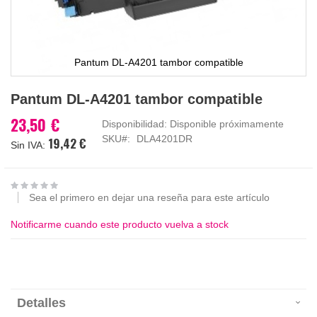
Pantum DL-A4201 tambor compatible
Saltar
Pantum DL-A4201 tambor compatible
al
comienzo
23,50 €
Disponibilidad:
Disponible próximamente
de
SKU
DLA4201DR
19,42 €
la
galería
de
imágenes
Sea el primero en dejar una reseña para este artículo
Notificarme cuando este producto vuelva a stock
Detalles