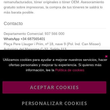
remanufacturados, tóner originales o tóner OEM. Asesoramiento
gratuito sobre impresoras, la compra de tus tóneres te saldrá lo
más barata posible.
Contacto
Departamento Comercial: 937 566 000
WhatsApp +34 687565401
Plaça Pere Llauger i Prim, nº 18, nave 9 (Pol. Ind. Can Misser)
Autopista del Maresme C-32, Salida 113
08360, Canet de Mar (Barcelona)
Horario de Atención al cliente:
Utilizamos cookies para ayudar a mejorar nuestros servicios, hacer
C
De lunes a jueves de 8:00 a 17:00,
ofertas personales y mejorar tu experiencia. Si quieres más
Viernes de 8:00 a 15:00
información, lee la
Política de cookies
ACEPTAR COOKIES
Boletín
Suscribirse
informativo
PERSONALIZAR COOKIES
He leído y acepto la
política de privacidad