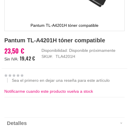
Pantum TL-A4201H tóner compatible
Saltar
Pantum TL-A4201H tóner compatible
al
comienzo
23,50 €
Disponibilidad:
Disponible próximamente
de
SKU
TLA4201H
19,42 €
la
galería
de
imágenes
Sea el primero en dejar una reseña para este artículo
Notificarme cuando este producto vuelva a stock
Detalles