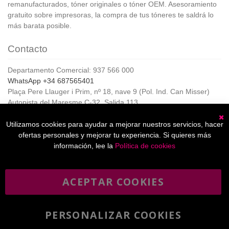
remanufacturados, tóner originales o tóner OEM. Asesoramiento
gratuito sobre impresoras, la compra de tus tóneres te saldrá lo
más barata posible.
Contacto
Departamento Comercial: 937 566 000
WhatsApp +34 687565401
Plaça Pere Llauger i Prim, nº 18, nave 9 (Pol. Ind. Can Misser)
Autopista del Maresme C-32, Salida 113
08360, Canet de Mar (Barcelona)
Horario de Atención al cliente:
Utilizamos cookies para ayudar a mejorar nuestros servicios, hacer
C
De lunes a jueves de 8:00 a 17:00,
ofertas personales y mejorar tu experiencia. Si quieres más
Viernes de 8:00 a 15:00
información, lee la
Política de cookies
ACEPTAR COOKIES
Boletín
Suscribirse
informativo
PERSONALIZAR COOKIES
He leído y acepto la
política de privacidad