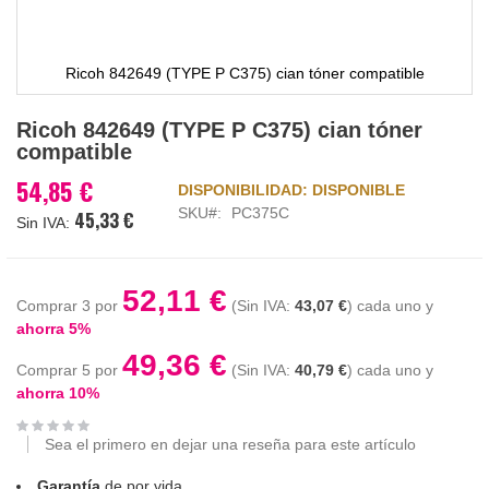
Ricoh 842649 (TYPE P C375) cian tóner compatible
Saltar
Ricoh 842649 (TYPE P C375) cian tóner
al
compatible
comienzo
de
54,85 €
DISPONIBILIDAD:
DISPONIBLE
la
SKU
PC375C
45,33 €
galería
de
imágenes
52,11 €
Comprar 3 por
43,07 €
cada uno y
ahorra
5
%
49,36 €
Comprar 5 por
40,79 €
cada uno y
ahorra
10
%
Sea el primero en dejar una reseña para este artículo
Garantía
de por vida.