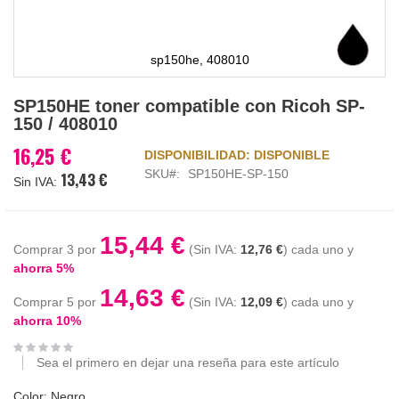
sp150he, 408010
Saltar
SP150HE toner compatible con Ricoh SP-
al
150 / 408010
comienzo
de
16,25 €
DISPONIBILIDAD:
DISPONIBLE
la
SKU
SP150HE-SP-150
13,43 €
galería
de
imágenes
15,44 €
Comprar 3 por
12,76 €
cada uno y
ahorra
5
%
14,63 €
Comprar 5 por
12,09 €
cada uno y
ahorra
10
%
Sea el primero en dejar una reseña para este artículo
Color: Negro