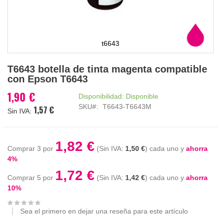
t6643
Saltar
T6643 botella de tinta magenta compatible
al
con Epson T6643
comienzo
de
1,90 €
Disponibilidad:
Disponible
la
SKU
T6643-T6643M
1,57 €
galería
de
imágenes
1,82 €
Comprar 3 por
1,50 €
cada uno y
ahorra
4
%
1,72 €
Comprar 5 por
1,42 €
cada uno y
ahorra
10
%
Sea el primero en dejar una reseña para este artículo