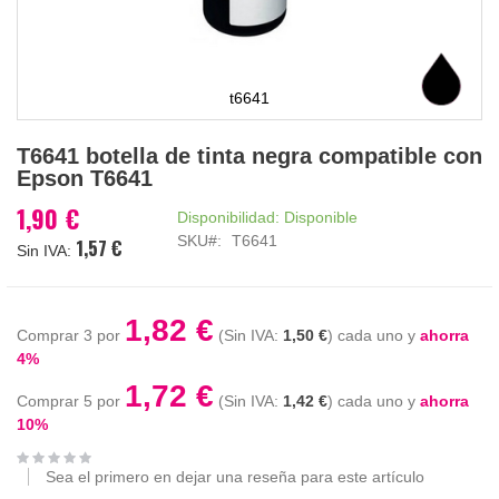
t6641
Saltar
T6641 botella de tinta negra compatible con
al
Epson T6641
comienzo
de
1,90 €
Disponibilidad:
Disponible
la
SKU
T6641
1,57 €
galería
de
imágenes
1,82 €
Comprar 3 por
1,50 €
cada uno y
ahorra
4
%
1,72 €
Comprar 5 por
1,42 €
cada uno y
ahorra
10
%
Sea el primero en dejar una reseña para este artículo