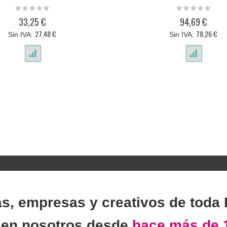
Rating:
Rating:
0%
0%
33,25 €
94,69 €
27,48 €
78,26 €
as, empresas y creativos de toda
n
en nosotros desde
hace más de 