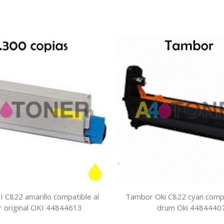
 C822 amarillo compatible al
Tambor Oki C822 cyan compa
r original OKI 44844613
drum Oki 4484440