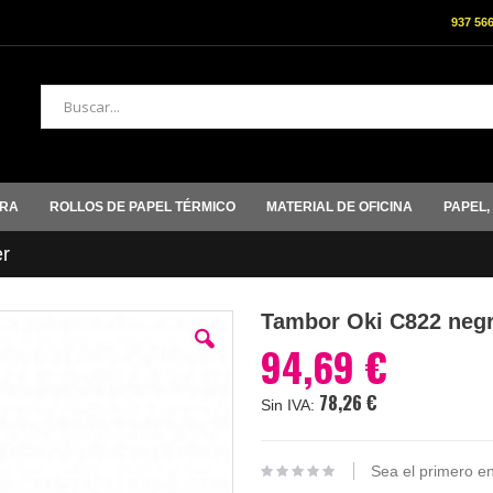
937 56
Buscar
ORA
ROLLOS DE PAPEL TÉRMICO
MATERIAL DE OFICINA
PAPEL,
r
Tambor Oki C822 negr
94,69 €
78,26 €
Sea el primero en