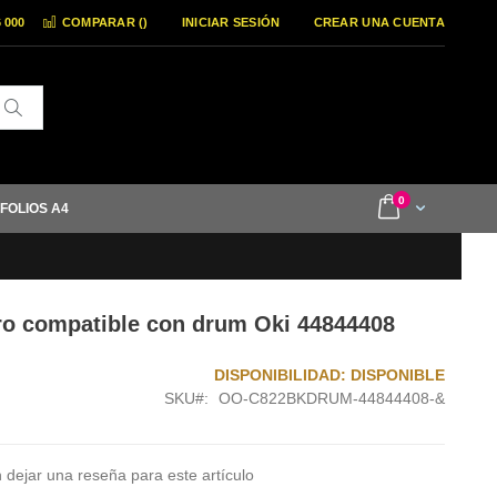
6 000
COMPARAR (
)
INICIAR SESIÓN
CREAR UNA CUENTA
Buscar
items
0
Cart
 FOLIOS A4
o compatible con drum Oki 44844408
DISPONIBILIDAD:
DISPONIBLE
SKU
OO-C822BKDRUM-44844408-&
 dejar una reseña para este artículo