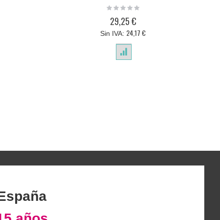
Rating:
0%
29,25 €
24,17 €
 España
15 años.