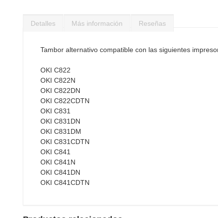
Saltar
al
Detalles
Más información
Reseñas
comienzo
de
la
Tambor alternativo compatible con las siguientes impreso
galería
de
OKI C822
imágenes
OKI C822N
OKI C822DN
OKI C822CDTN
OKI C831
OKI C831DN
OKI C831DM
OKI C831CDTN
OKI C841
OKI C841N
OKI C841DN
OKI C841CDTN