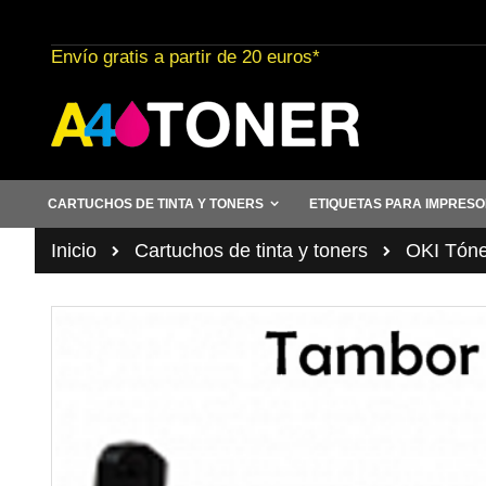
Ir
al
Envío gratis a partir de 20 euros*
contenido
CARTUCHOS DE TINTA Y TONERS
ETIQUETAS PARA IMPRES
Inicio
Cartuchos de tinta y toners
OKI Tóne
Saltar
al
final
de
la
galería
de
imágenes