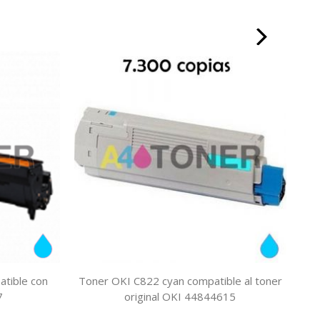
tible con
Toner OKI C822 cyan compatible al toner
Ta
7
original OKI 44844615