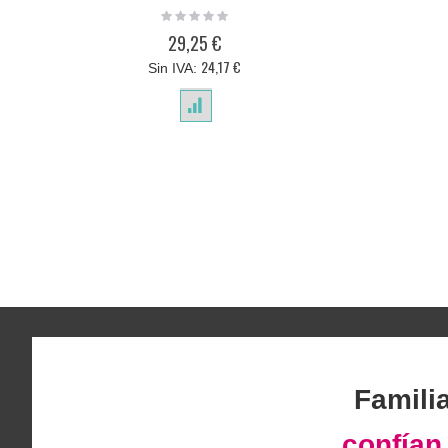
Rating:
0%
29,25 €
24,17 €
Famili
confía