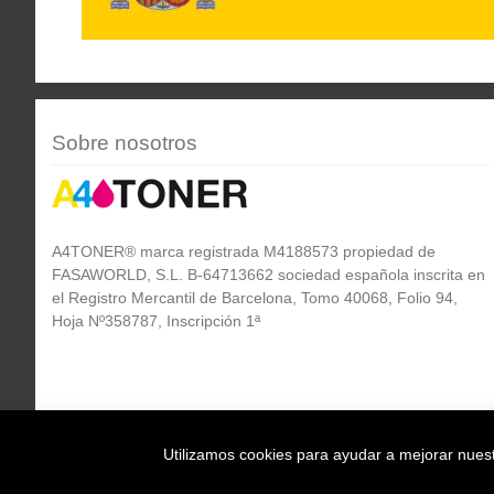
Sobre nosotros
A4TONER® marca registrada M4188573 propiedad de
FASAWORLD, S.L. B-64713662 sociedad española inscrita en
el Registro Mercantil de Barcelona, Tomo 40068, Folio 94,
Hoja Nº358787, Inscripción 1ª
Utilizamos cookies para ayudar a mejorar nuestr