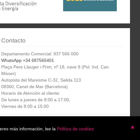
Contacto
Departamento Comercial: 937 566 000
WhatsApp +34 687565401
Plaça Pere Llauger i Prim, nº 18, nave 9 (Pol. Ind. Can
Misser)
Autopista del Maresme C-32, Salida 113
08360, Canet de Mar (Barcelona)
Horario de Atención al cliente:
De lunes a jueves de 8:00 a 17:00,
Viernes de 8:00 a 15:00
Boletín
etín informativo
Suscribirse
ieres más información, lee la
Política de cookies
informativo
Ce
He leído y acepto la
política de privacidad