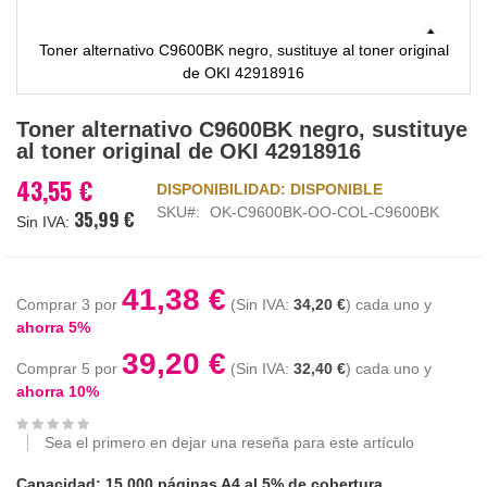
Toner alternativo C9600BK negro, sustituye al toner original
de OKI 42918916
Saltar
Toner alternativo C9600BK negro, sustituye
al
al toner original de OKI 42918916
comienzo
de
43,55 €
DISPONIBILIDAD:
DISPONIBLE
la
SKU
OK-C9600BK-OO-COL-C9600BK
35,99 €
galería
de
imágenes
41,38 €
Comprar 3 por
34,20 €
cada uno y
ahorra
5
%
39,20 €
Comprar 5 por
32,40 €
cada uno y
ahorra
10
%
Sea el primero en dejar una reseña para este artículo
Capacidad: 15.000 páginas A4 al 5% de cobertura.