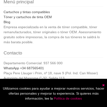
Menú principal
Cartuchos y tintas compatibles
Tóner y cartuchos de tinta OEM
Blog
Empresa especializada en la venta de tóner compatible, tóner
remanufacturados, tóner originales o tóner OEM. Asesoramiento
gratuito sobre impresoras, la compra de tus tóneres te saldrá lo
más barata posible.
Contacto
Departamento Comercial: 937 566 000
WhatsApp +34 687565401
Plaça Pere Llauger i Prim, nº 18, nave 9 (Pol. Ind. Can Misser)
Autopista del Maresme C-32, Salida 113
08360, Canet de Mar (Barcelona)
Horario de Atención al cliente:
Utilizamos cookies para ayudar a mejorar nuestros servicios, hacer
C
De lunes a jueves de 8:00 a 17:00,
ofertas personales y mejorar tu experiencia. Si quieres más
Viernes de 8:00 a 15:00
información, lee la
Política de cookies