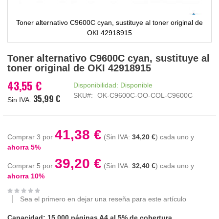
Toner alternativo C9600C cyan, sustituye al toner original de
OKI 42918915
Saltar
Toner alternativo C9600C cyan, sustituye al
al
toner original de OKI 42918915
comienzo
de
43,55 €
Disponibilidad:
Disponible
la
SKU
OK-C9600C-OO-COL-C9600C
35,99 €
galería
de
imágenes
41,38 €
Comprar 3 por
34,20 €
cada uno y
ahorra
5
%
39,20 €
Comprar 5 por
32,40 €
cada uno y
ahorra
10
%
Sea el primero en dejar una reseña para este artículo
Capacidad: 15.000 páginas A4 al 5% de cobertura.