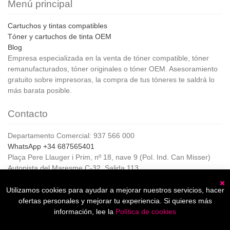
Menú principal
Cartuchos y tintas compatibles
Tóner y cartuchos de tinta OEM
Blog
Empresa especializada en la venta de tóner compatible, tóner
remanufacturados, tóner originales o tóner OEM. Asesoramiento
gratuito sobre impresoras, la compra de tus tóneres te saldrá lo
más barata posible.
Contacto
Departamento Comercial: 937 566 000
WhatsApp +34 687565401
Plaça Pere Llauger i Prim, nº 18, nave 9 (Pol. Ind. Can Misser)
Autopista del Maresme C-32, Salida 113
08360, Canet de Mar (Barcelona)
Horario de Atención al cliente:
Utilizamos cookies para ayudar a mejorar nuestros servicios, hacer
C
De lunes a jueves de 8:00 a 17:00,
ofertas personales y mejorar tu experiencia. Si quieres más
Viernes de 8:00 a 15:00
información, lee la
Política de cookies