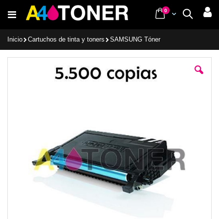
Ir
items
0
Cart
Buscar
al
contenido
Inicio
Cartuchos de tinta y toners
SAMSUNG Tóner
Saltar
al
final
de
la
galería
de
imágenes