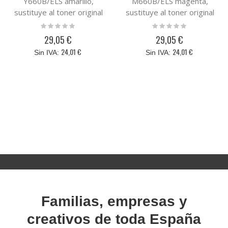
Y660B/ELS amarillo,
M660B/ELS magenta,
sustituye al toner original
sustituye al toner original
CLP660Y CLP-Y660B/ELS
CLP660M CLP-M660B/ELS
Rating:
Rating:
0%
0%
29,05 €
29,05 €
24,01 €
24,01 €
Familias, empresas y
creativos de toda España