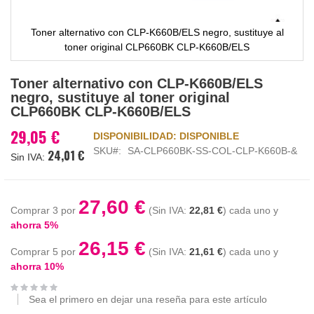
Toner alternativo con CLP-K660B/ELS negro, sustituye al
toner original CLP660BK CLP-K660B/ELS
Saltar
Toner alternativo con CLP-K660B/ELS
al
negro, sustituye al toner original
comienzo
CLP660BK CLP-K660B/ELS
de
la
29,05 €
DISPONIBILIDAD:
DISPONIBLE
galería
SKU
SA-CLP660BK-SS-COL-CLP-K660B-&
24,01 €
de
imágenes
27,60 €
Comprar 3 por
22,81 €
cada uno y
ahorra
5
%
26,15 €
Comprar 5 por
21,61 €
cada uno y
ahorra
10
%
Sea el primero en dejar una reseña para este artículo