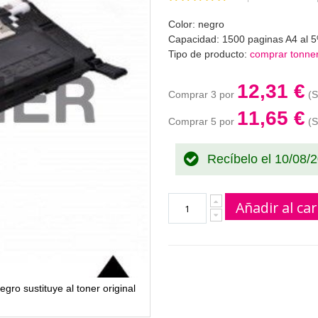
100
100
% of
Color: negro
Capacidad: 1500 paginas A4 al 5
Tipo de producto:
c
omprar tonne
12,31 €
Comprar 3 por
11,65 €
Comprar 5 por
Recíbelo el 10/08/
Añadir al car
o sustituye al toner original