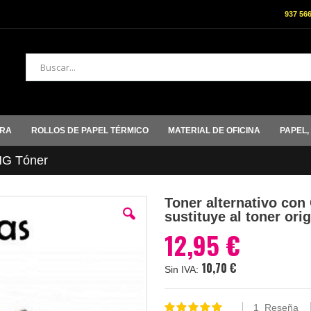
937 56
Buscar
ORA
ROLLOS DE PAPEL TÉRMICO
MATERIAL DE OFICINA
PAPEL,
G Tóner
Toner alternativo co
sustituye al toner o
12,95 €
10,70 €
1
Reseña
Valoración: