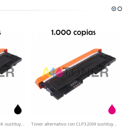
Toner alternativo con CLP320BK sustituye al toner original CLP320BK CLT-K4072S/EL
Toner alternativo con CLP320M sustituye al toner original CLP320M CLT-M4072S/EL