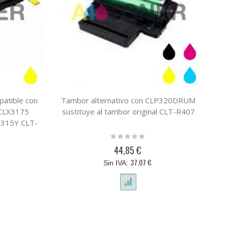
patible con
Tambor alternativo con CLP320DRUM
To
CLX3175
sustituye al tambor original CLT-R407
LP315Y CLT-
su
Rating:
0%
44,85 €
37,07 €