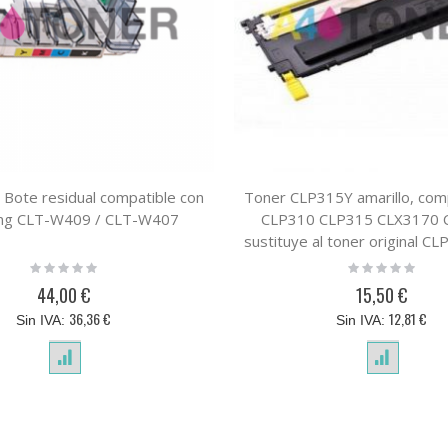
Bote residual compatible con
Toner CLP315Y amarillo, com
ng CLT-W409 / CLT-W407
CLP310 CLP315 CLX3170 
sustituye al toner original C
Y4092S/ELS
Rating:
Rating:
0%
0%
44,00 €
15,50 €
36,36 €
12,81 €