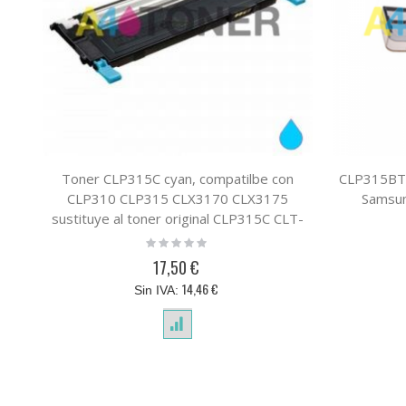
Toner CLP315C cyan, compatilbe con
CLP315BT 
CLP310 CLP315 CLX3170 CLX3175
Samsu
sustituye al toner original CLP315C CLT-
C4092S/ELS
Rating:
0%
17,50 €
14,46 €