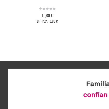
Rating:
0%
11,89 €
9,83 €
Famili
confía