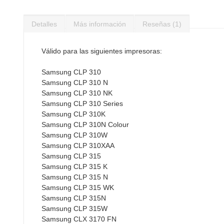
Saltar
al
Detalles
Más información
Reseñas
1
comienzo
de
la
Válido para las siguientes impresoras:
galería
de
Samsung CLP 310
imágenes
Samsung CLP 310 N
Samsung CLP 310 NK
Samsung CLP 310 Series
Samsung CLP 310K
Samsung CLP 310N Colour
Samsung CLP 310W
Samsung CLP 310XAA
Samsung CLP 315
Samsung CLP 315 K
Samsung CLP 315 N
Samsung CLP 315 WK
Samsung CLP 315N
Samsung CLP 315W
Samsung CLX 3170 FN