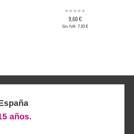
Rating:
0%
9,60 €
7,93 €
 España
15 años.