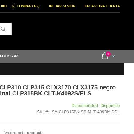
6 000
COMPARAR (
)
INICIAR SESIÓN
CREAR UNA CUENTA
Buscar
items
0
Cart
 FOLIOS A4
n CLP310 CLP315 CLX3170 CLX3175 negro
riginal CLP315BK CLT-K4092S/ELS
Disponibilidad:
Disponible
SKU
SA-CLP315BK-SS-MLT-409BK-COL
Valora este producto