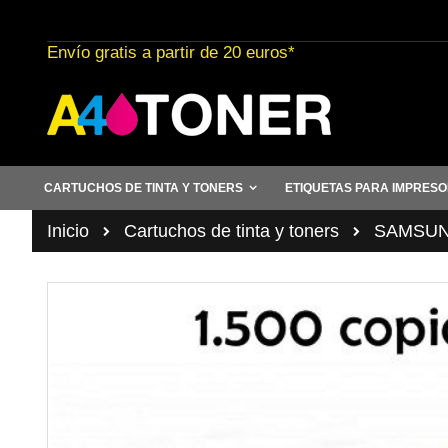
Ir
al
Envío gratis a partir de 20 euros*
contenido
CARTUCHOS DE TINTA Y TONERS
ETIQUETAS PARA IMPRES
Inicio
Cartuchos de tinta y toners
SAMSUN
Saltar
al
final
de
la
galería
de
imágenes