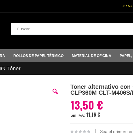
937 56
Buscar
ORA
ROLLOS DE PAPEL TÉRMICO
MATERIAL DE OFICINA
PAPEL,
G Tóner
Toner alternativo con
CLP360M CLT-M406S/
13,50 €
11,16 €
Sea el primero en