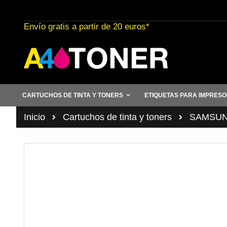
Ir
al
Envío gratis a partir de 20 euros*
contenido
CARTUCHOS DE TINTA Y TONERS
ETIQUETAS PARA IMPRES
Inicio
Cartuchos de tinta y toners
SAMSUN
Saltar
al
final
de
la
galería
de
imágenes