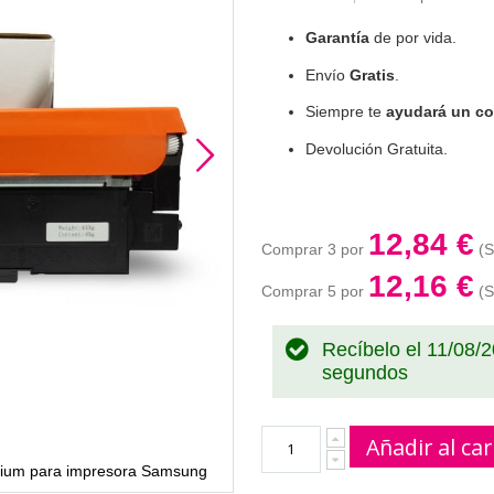
Garantía
de por vida.
Envío
Gratis
.
Siempre te
ayudará un co
Devolución Gratuita.
12,84 €
Comprar 3 por
12,16 €
Comprar 5 por
Recíbelo el 11/08/
segundos
Añadir al car
ium para impresora Samsung
Tóner compatible CLT-M