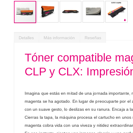
Saltar
al
Detalles
Más información
Reseñas
comienzo
de
la
Tóner compatible m
galería
de
CLP y CLX: Impresión
imágenes
Imagina que estás en mitad de una jornada importante, 
magenta se ha agotado. En lugar de preocuparte por el al
con un suave gesto, lo deslizas en su ranura. Encaja a la
Cierras la tapa, la máquina procesa el cartucho en unos 
magenta cobra vida con una viveza y nitidez extraordina