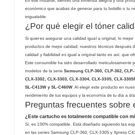
En ese instante, sientes una inmensa alegría y una prof
económico que acabas de generar para tu bolsillo o tu n
inigualable.
¿Por qué elegir el tóner ca
Si quieres asegurar una calidad igual a original, lo me
productos de mejor calidad, nuestros técnicos después 
calidad y fiabilidad es igual a original tanto es así, que
Este consumible ha sido desarrollado meticulosamente p
modelos de la serie
Samsung CLP-360, CLP-362, CLP-
CLX-3302, CLX-3303, CLX-3304, CLX-3305, CLX-330
SL-C413W y SL-C460W
. Al elegir este producto en nue
rendimiento de tus equipos y la economía de tu día a día
Preguntas frecuentes sobre
¿Este cartucho es totalmente compatible con 
Sí, es 100% compatible. Está diseñado siguiendo las es
en las series Samsung CLP-360, CLX-3305 y Xpress C4