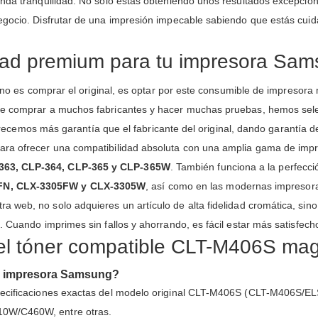
unda tranquilidad. No solo estás obteniendo unos resultados excepcio
egocio. Disfrutar de una impresión impecable sabiendo que estás cuid
lidad premium para tu impresora Sa
jor no es comprar el original, es optar por este consumible de impres
de comprar a muchos fabricantes y hacer muchas pruebas, hemos sele
 ofrecemos más garantía que el fabricante del original, dando garantía d
ara ofrecer una compatibilidad absoluta con una amplia gama de impre
363, CLP-364, CLP-365 y CLP-365W
. También funciona a la perfecci
5FN, CLX-3305FW y CLX-3305W
, así como en las modernas impreso
stra web, no solo adquieres un artículo de alta fidelidad cromática, sin
. Cuando imprimes sin fallos y ahorrando, es fácil estar más satisfech
 el tóner compatible CLT-M406S ma
mi impresora Samsung?
pecificaciones exactas del modelo original CLT-M406S (CLT-M406S/ELS
10W/C460W, entre otras.