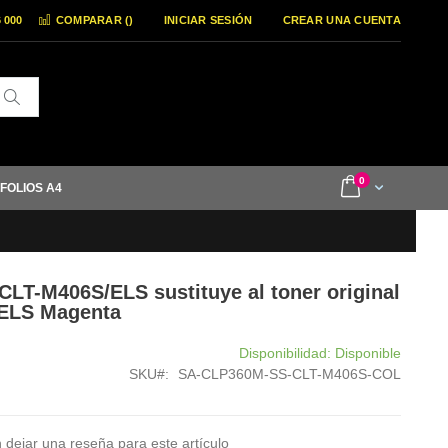
6 000
COMPARAR (
)
INICIAR SESIÓN
CREAR UNA CUENTA
Buscar
items
0
Cart
 FOLIOS A4
 CLT-M406S/ELS sustituye al toner original
ELS Magenta
Disponibilidad:
Disponible
SKU
SA-CLP360M-SS-CLT-M406S-COL
 dejar una reseña para este artículo