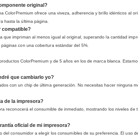
 componente original?
ea ColorPremium ofrece una viveza, adherencia y brillo idénticos al or
 hasta la última página.
r compatible?
a que impriman al menos igual al original, superando la cantidad im
 páginas con una cobertura estándar del 5%.
los productos ColorPremium y de 5 años en los de marca blanca. Estam
endré que cambiarlo yo?
os con un chip de última generación. No necesitas hacer ninguna modif
la de la impresora?
ora reconocerá el consumible de inmediato, mostrando los niveles de 
rantía oficial de mi impresora?
ho del consumidor a elegir los consumibles de su preferencia. El uso d