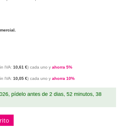
mercial.
10,61 €
cada uno y
ahorra
5
%
10,05 €
cada uno y
ahorra
10
%
2026, pídelo antes de
2 dias, 52 minutos, 37
rito
406S ELS magenta al mejor precio en A4toner