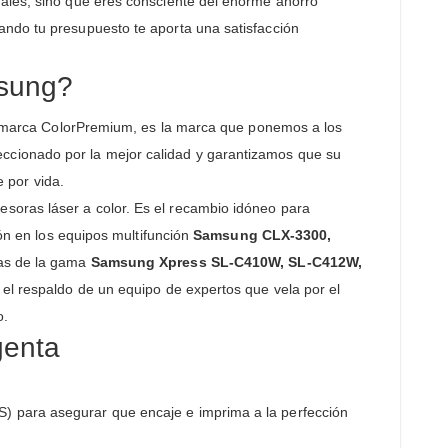
nales, sino que eres consciente del enorme ahorro
ando tu presupuesto te aporta una satisfacción
msung?
ora marca ColorPremium, es la marca que ponemos a los
ccionado por la mejor calidad y garantizamos que su
e por vida.
soras láser a color. Es el recambio idóneo para
ón en los equipos multifunción
Samsung CLX-3300,
ras de la gama
Samsung Xpress SL-C410W, SL-C412W,
o el respaldo de un equipo de expertos que vela por el
o.
genta
) para asegurar que encaje e imprima a la perfección