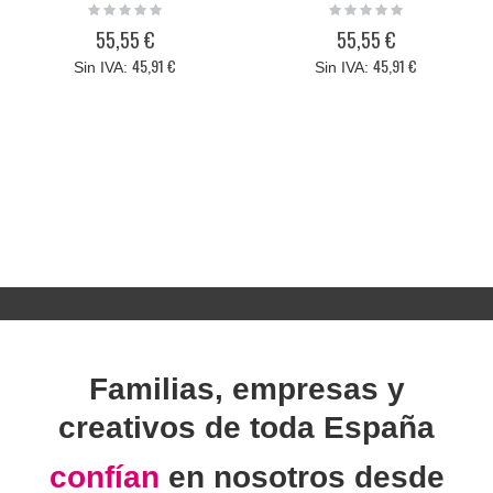
593-10170
593-10173
Rating:
Rating:
0%
0%
55,55 €
55,55 €
45,91 €
45,91 €
Familias, empresas y
creativos de toda España
confían
en nosotros desde