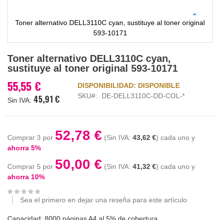
Toner alternativo DELL3110C cyan, sustituye al toner original
593-10171
Saltar
Toner alternativo DELL3110C cyan,
al
sustituye al toner original 593-10171
comienzo
de
55,55 €
DISPONIBILIDAD:
DISPONIBLE
la
SKU
DE-DELL3110C-DD-COL-*
45,91 €
galería
de
imágenes
52,78 €
Comprar 3 por
43,62 €
cada uno y
ahorra
5
%
50,00 €
Comprar 5 por
41,32 €
cada uno y
ahorra
10
%
Sea el primero en dejar una reseña para este artículo
Capacidad: 8000 páginas A4 al 5% de cobertura.