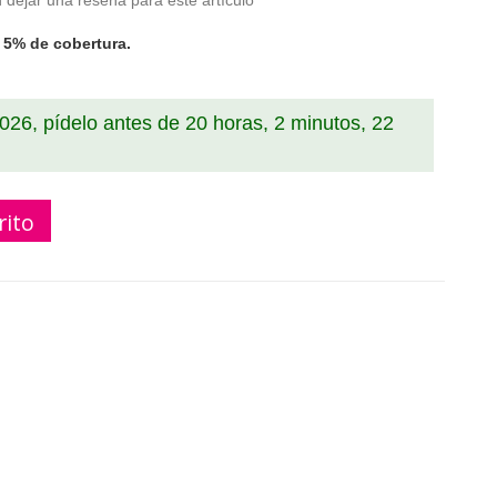
 dejar una reseña para este artículo
 5% de cobertura.
2026, pídelo antes de
20 horas, 2 minutos, 22
rito
oner sp3200 compatible