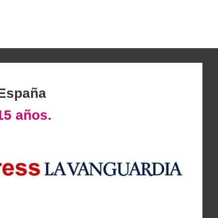
 España
15 años.