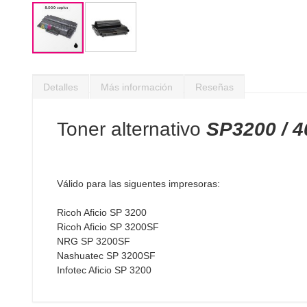
Saltar
al
Detalles
Más información
Reseñas
comienzo
de
la
Toner alternativo
SP3200 / 
galería
de
imágenes
Válido para las siguentes impresoras:
Ricoh Aficio SP 3200
Ricoh Aficio SP 3200SF
NRG SP 3200SF
Nashuatec SP 3200SF
Infotec Aficio SP 3200