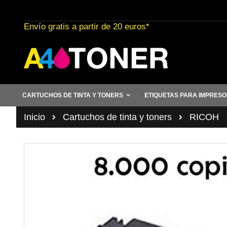
Ir
al
Envío gratis a partir de 20 euros*
contenido
CARTUCHOS DE TINTA Y TONERS
ETIQUETAS PARA IMPRES
Inicio
Cartuchos de tinta y toners
RICOH
Saltar
al
final
de
la
galería
de
imágenes