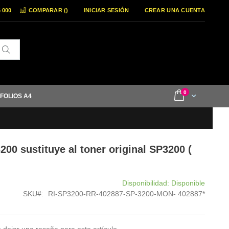
6 000
COMPARAR (
)
INICIAR SESIÓN
CREAR UNA CUENTA
Buscar
items
0
Cart
 FOLIOS A4
200 sustituye al toner original SP3200 (
Disponibilidad:
Disponible
SKU
RI-SP3200-RR-402887-SP-3200-MON- 402887*