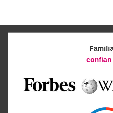
Famili
confía