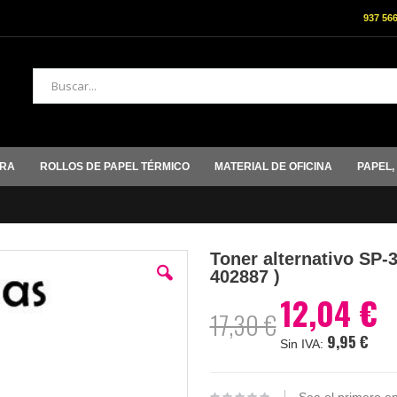
937 56
Buscar
ORA
ROLLOS DE PAPEL TÉRMICO
MATERIAL DE OFICINA
PAPEL,
Toner alternativo SP-3
402887 )
12,04 €
Precio
17,30 €
especial
9,95 €