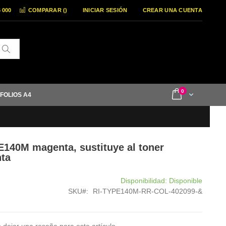
6 000
COMPARAR (
)
INICIAR SESIÓN
CREAR UNA CUENTA
Buscar
items
0
Cart
 FOLIOS A4
E140M magenta, sustituye al toner
nta
Disponibilidad:
Disponible
SKU
RI-TYPE140M-RR-COL-402099-&