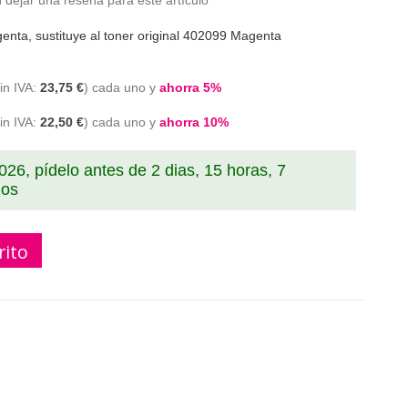
 dejar una reseña para este artículo
nta, sustituye al toner original 402099 Magenta
23,75 €
cada uno y
ahorra
5
%
22,50 €
cada uno y
ahorra
10
%
2026, pídelo antes de
2 dias, 15 horas, 7
dos
rito