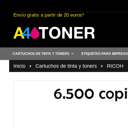
Ir
al
Envío gratis a partir de 20 euros*
contenido
CARTUCHOS DE TINTA Y TONERS
ETIQUETAS PARA IMPRES
Inicio
Cartuchos de tinta y toners
RICOH
Saltar
al
final
de
la
galería
de
imágenes