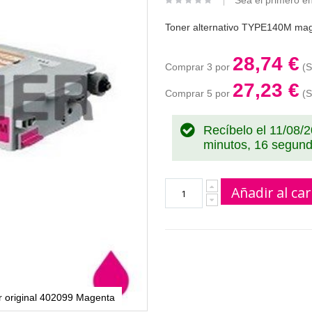
Sea el primero en
Toner alternativo TYPE140M mage
28,74 €
Comprar 3 por
27,23 €
Comprar 5 por
Recíbelo el 11/08/
minutos, 16 segun
Añadir al car
r original 402099 Magenta