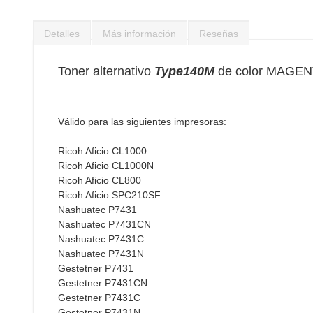
Saltar
al
Detalles
Más información
Reseñas
comienzo
de
la
Toner alternativo
Type140M
de color MAGENT
galería
de
imágenes
Válido para las siguientes impresoras:
Ricoh Aficio CL1000
Ricoh Aficio CL1000N
Ricoh Aficio CL800
Ricoh Aficio SPC210SF
Nashuatec P7431
Nashuatec P7431CN
Nashuatec P7431C
Nashuatec P7431N
Gestetner P7431
Gestetner P7431CN
Gestetner P7431C
Gestetner P7431N