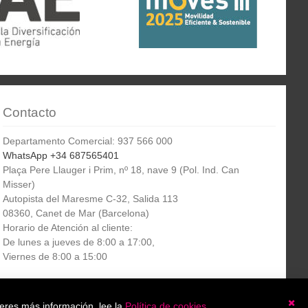
Contacto
Departamento Comercial: 937 566 000
WhatsApp +34 687565401
Plaça Pere Llauger i Prim, nº 18, nave 9 (Pol. Ind. Can
Misser)
Autopista del Maresme C-32, Salida 113
08360, Canet de Mar (Barcelona)
Horario de Atención al cliente:
De lunes a jueves de 8:00 a 17:00,
Viernes de 8:00 a 15:00
Boletín
etín informativo
Suscribirse
ieres más información, lee la
Política de cookies