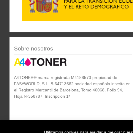
Sobre nosotros
A4TONER® marca registrada M4188573 propiedad de
FASAWORLD, S.L. B-64713662 sociedad española inscrita en
el Registro Mercantil de Barcelona, Tomo 40068, Folio 94,
Hoja Nº358787, Inscripción 1ª
Utilizamos cookies para ayudar a mejorar nuestr