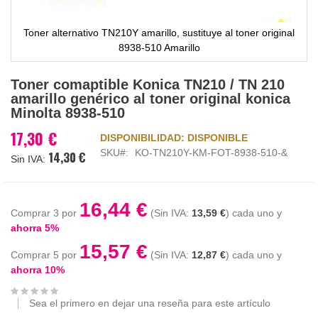
Toner alternativo TN210Y amarillo, sustituye al toner original
8938-510 Amarillo
Saltar
Toner comaptible Konica TN210 / TN 210
al
amarillo genérico al toner original konica
comienzo
Minolta 8938-510
de
la
17,30 €
DISPONIBILIDAD:
DISPONIBLE
galería
SKU
KO-TN210Y-KM-FOT-8938-510-&
14,30 €
de
imágenes
16,44 €
Comprar 3 por
13,59 €
cada uno y
ahorra
5
%
15,57 €
Comprar 5 por
12,87 €
cada uno y
ahorra
10
%
Sea el primero en dejar una reseña para este artículo