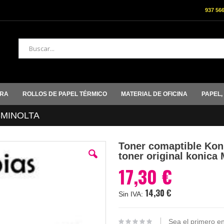
937 56
Buscar
ORA
ROLLOS DE PAPEL TÉRMICO
MATERIAL DE OFICINA
PAPEL,
-MINOLTA
Toner comaptible Koni
toner original konica 
17,30 €
14,30 €
Sea el primero en