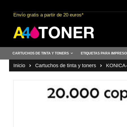
Ir
al
Envío gratis a partir de 20 euros*
contenido
CARTUCHOS DE TINTA Y TONERS
ETIQUETAS PARA IMPRES
Inicio
Cartuchos de tinta y toners
KONICA
Saltar
al
final
de
la
galería
de
imágenes