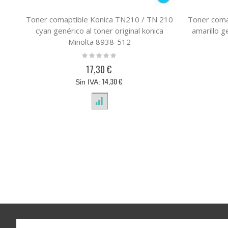
Toner comaptible Konica TN210 / TN 210
Toner coma
cyan genérico al toner original konica
amarillo g
Minolta 8938-512
Rating:
0%
17,30 €
14,30 €