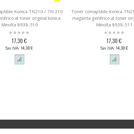
ptible Konica TN210 / TN 210
Toner comaptible Konica TN2
enérico al toner original konica
magenta genérico al toner orig
Minolta 8938-510
Minolta 8938-511
Rating:
Rating:
0%
0%
17,30 €
17,30 €
14,30 €
14,30 €