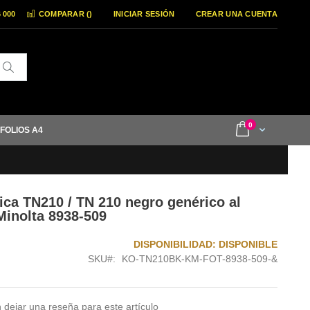
6 000
COMPARAR (
)
INICIAR SESIÓN
CREAR UNA CUENTA
Buscar
items
0
Cart
 FOLIOS A4
ca TN210 / TN 210 negro genérico al
Minolta 8938-509
DISPONIBILIDAD:
DISPONIBLE
SKU
KO-TN210BK-KM-FOT-8938-509-&
 dejar una reseña para este artículo