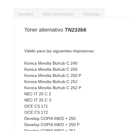
Saltar
al
Detalles
Más información
Reseñas
comienzo
de
la
Toner alternativo
TN210bk
galería
de
imágenes
Válido para las siguientes impresoras:
Konica Minolta Bizhub C 240
Konica Minolta Bizhub C 250
Konica Minolta Bizhub C 250 P
Konica Minolta Bizhub C 252
Konica Minolta Bizhub C 252 P
NEC IT 25 C 2
NEC IT 25 C 3
OCE CS 171
OCE CS 172
Develop COPIA INEO + 250
Develop COPIA INEO + 250 P
Develop COPIA INEO + 251