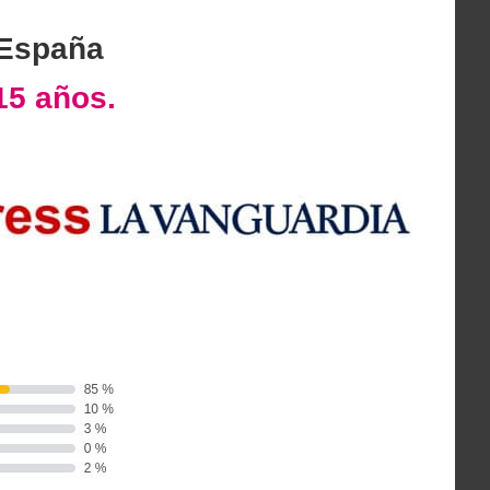
 España
15 años.