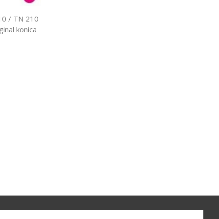
10 / TN 210
inal konica