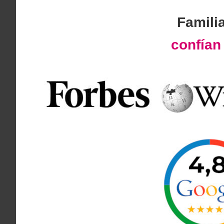
Famili
confía