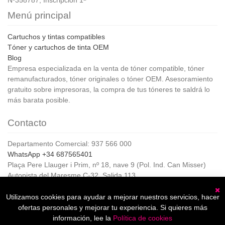
Menú principal
Cartuchos y tintas compatibles
Tóner y cartuchos de tinta OEM
Blog
Empresa especializada en la venta de tóner compatible, tóner
remanufacturados, tóner originales o tóner OEM. Asesoramiento
gratuito sobre impresoras, la compra de tus tóneres te saldrá lo
más barata posible.
Contacto
Departamento Comercial: 937 566 000
WhatsApp +34 687565401
Plaça Pere Llauger i Prim, nº 18, nave 9 (Pol. Ind. Can Misser)
Autopista del Maresme C-32, Salida 113
08360, Canet de Mar (Barcelona)
Horario de Atención al cliente:
Utilizamos cookies para ayudar a mejorar nuestros servicios, hacer
C
De lunes a jueves de 8:00 a 17:00,
ofertas personales y mejorar tu experiencia. Si quieres más
Viernes de 8:00 a 15:00
información, lee la
Política de cookies