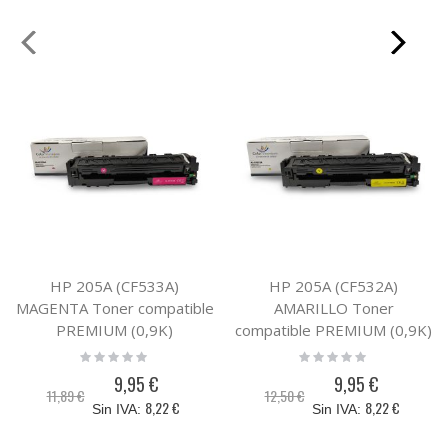
HP 205A (CF533A)
HP 205A (CF532A)
MAGENTA Toner compatible
AMARILLO Toner
PREMIUM (0,9K)
compatible PREMIUM (0,9K)
Rating:
Rating:
0%
0%
9,95 €
9,95 €
Precio
Precio
11,89 €
12,50 €
especial
especial
8,22 €
8,22 €