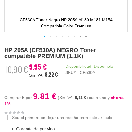
CF530A Tóner Negro HP 205A M180 M181 M154
Compatible Color Premium
Saltar
HP 205A (CF530A) NEGRO Toner
al
compatible PREMIUM (1,1K)
comienzo
de
9,95 €
Precio
10,90 €
Disponibilidad:
Disponible
la
especial
SKU
CF530A
8,22 €
galería
de
imágenes
9,81 €
Comprar 5 por
8,11 €
cada uno y
ahorra
1
%
Sea el primero en dejar una reseña para este artículo
Garantía de por vida.