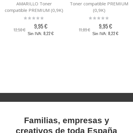
AMARILLO Toner
Toner compatible PREMIUM
compatible PREMIUM (0,9K)
(0,9K)
Rating:
Rating:
0%
0%
9,95 €
9,95 €
Precio
Precio
12,50 €
11,89 €
especial
especial
8,22 €
8,22 €
Familias, empresas y
creativos de toda España