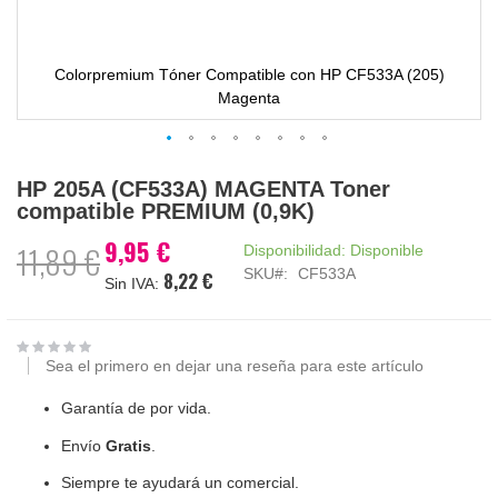
Colorpremium Tóner Compatible con HP CF533A (205)
Magenta
Saltar
HP 205A (CF533A) MAGENTA Toner
al
compatible PREMIUM (0,9K)
comienzo
de
9,95 €
Precio
11,89 €
Disponibilidad:
Disponible
la
especial
SKU
CF533A
8,22 €
galería
de
imágenes
Sea el primero en dejar una reseña para este artículo
Garantía de por vida.
Envío
Gratis
.
Siempre te ayudará un comercial.