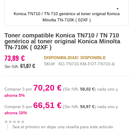
Konica TN710 / TN 710 genérico al toner original Konica
Minolta TN-710K ( 02XF )
Saltar
Toner compatible Konica TN710 / TN 710
al
genérico al toner original Konica Minolta
comienzo
TN-710K ( 02XF )
de
la
73,89 €
DISPONIBILIDAD:
DISPONIBLE
galería
SKU
KO-TN710-KM-FOT-TN710-&
61,07 €
de
imágenes
70,20 €
Comprar 3 por
58,02 €
cada uno y
ahorra
5
%
66,51 €
Comprar 5 por
54,97 €
cada uno y
ahorra
10
%
Sea el primero en dejar una reseña para este artículo