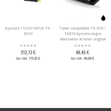
Kyocera 1T02H7AEU0 TK-
Toner compatible TK-855 /
855Y
TK855 kyocera negro
alternativo al toner original
Kyocera 1T02H70EU0 TK
Rating:
Rating:
0%
0%
855
212,73 €
48,45 €
175,81 €
40,04 €