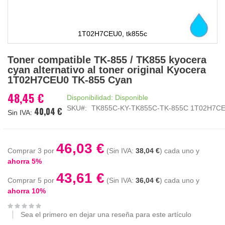
1T02H7CEU0, tk855c
Saltar
Toner compatible TK-855 / TK855 kyocera
al
cyan alternativo al toner original Kyocera
comienzo
1T02H7CEU0 TK-855 Cyan
de
la
48,45 €
Disponibilidad:
Disponible
galería
SKU
TK855C-KY-TK855C-TK-855C 1T02H7CE
40,04 €
de
imágenes
46,03 €
Comprar 3 por
38,04 €
cada uno y
ahorra
5
%
43,61 €
Comprar 5 por
36,04 €
cada uno y
ahorra
10
%
Sea el primero en dejar una reseña para este artículo