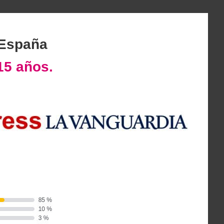
 España
15 años.