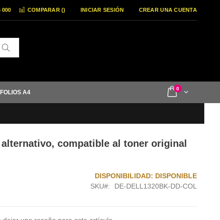
6 000
COMPARAR (
)
INICIAR SESIÓN
CREAR UNA CUENTA
Buscar
items
0
Cart
 FOLIOS A4
alternativo, compatible al toner original
DISPONIBILIDAD:
DISPONIBLE
SKU
DE-DELL1320BK-DD-COL