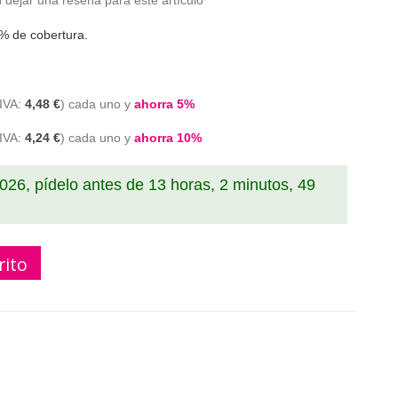
 dejar una reseña para este artículo
% de cobertura.
4,48 €
cada uno y
ahorra
5
%
4,24 €
cada uno y
ahorra
10
%
2026, pídelo antes de
13 horas, 2 minutos, 49
rito