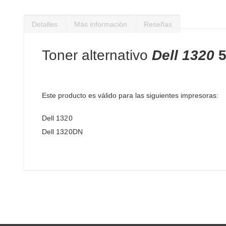
Saltar
al
Detalles
Más información
Reseñas
comienzo
de
la
Toner alternativo
Dell 1320
galería
de
imágenes
Este producto es válido para las siguientes impresoras:
Dell 1320
Dell 1320DN