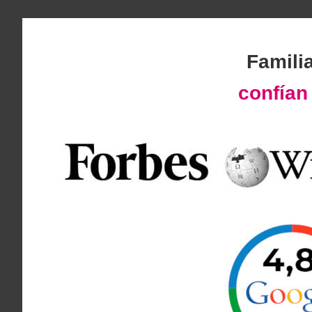
Famili
confía