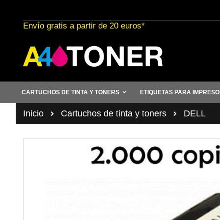
Ir
al
Envío gratis a partir de 20 euros*
contenido
CARTUCHOS DE TINTA Y TONERS
ETIQUETAS PARA IMPRES
Inicio
Cartuchos de tinta y toners
DELL
Saltar
al
final
de
la
galería
de
imágenes