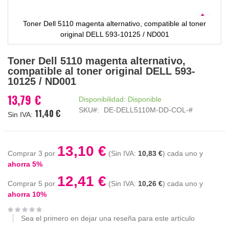
Toner Dell 5110 magenta alternativo, compatible al toner
original DELL 593-10125 / ND001
Saltar
Toner Dell 5110 magenta alternativo,
al
compatible al toner original DELL 593-
comienzo
10125 / ND001
de
la
13,79 €
Disponibilidad:
Disponible
galería
SKU
DE-DELL5110M-DD-COL-#
11,40 €
de
imágenes
13,10 €
Comprar 3 por
10,83 €
cada uno y
ahorra
5
%
12,41 €
Comprar 5 por
10,26 €
cada uno y
ahorra
10
%
Sea el primero en dejar una reseña para este artículo