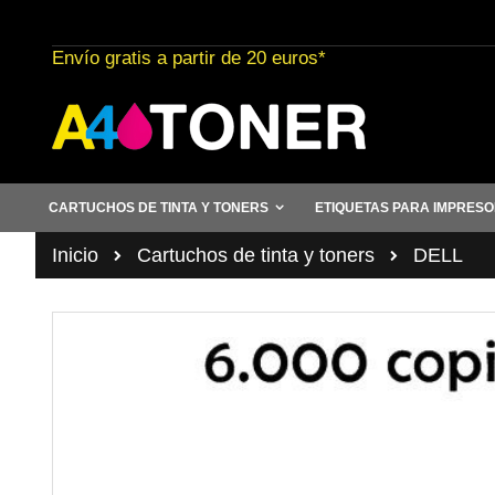
Ir
al
Envío gratis a partir de 20 euros*
contenido
CARTUCHOS DE TINTA Y TONERS
ETIQUETAS PARA IMPRES
Inicio
Cartuchos de tinta y toners
DELL
Saltar
al
final
de
la
galería
de
imágenes