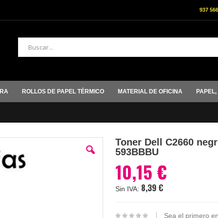
937 56
Buscar
ORA
ROLLOS DE PAPEL TÉRMICO
MATERIAL DE OFICINA
PAPEL,
Toner Dell C2660 negr
593BBBU
10,15 €
8,39 €
Sea el primero en