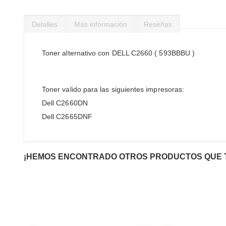
Saltar
al
Detalles
Más información
Reseñas
comienzo
de
la
Toner alternativo con DELL C2660 ( 593BBBU )
galería
de
imágenes
Toner valido para las siguientes impresoras:
Dell C2660DN
Dell C2665DNF
¡HEMOS ENCONTRADO OTROS PRODUCTOS QUE 