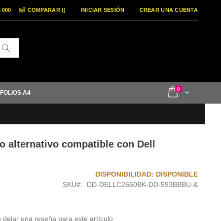
6 000
COMPARAR (
)
INICIAR SESIÓN
CREAR UNA CUENTA
Buscar
items
0
Cart
 FOLIOS A4
o alternativo compatible con Dell
DISPONIBILIDAD:
DISPONIBLE
SKU
DD-DELLC2660BK-DD-593BBBU-&
 dejar una reseña para este artículo