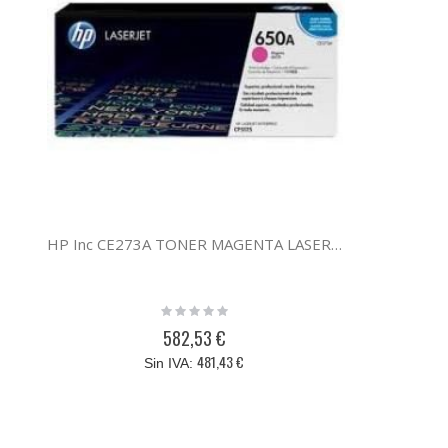
HP Inc CE273A TONER MAGENTA LASERJET CE273A
Rating:
0%
582,53 €
481,43 €