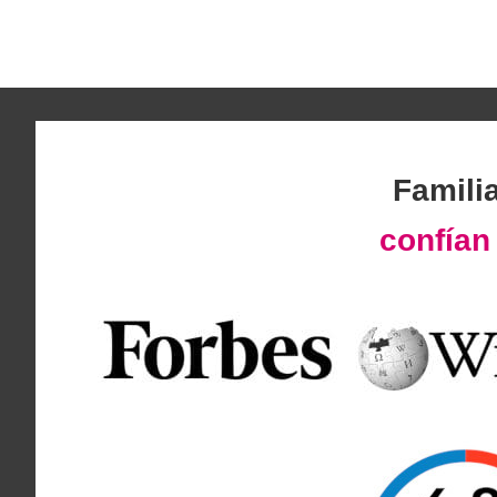
Famili
confía