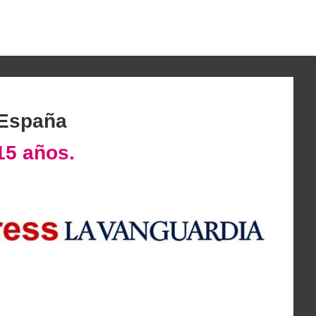
 España
15 años.