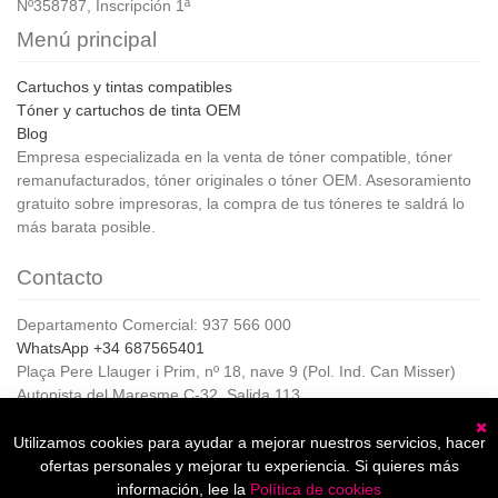
Nº358787, Inscripción 1ª
Menú principal
Cartuchos y tintas compatibles
Tóner y cartuchos de tinta OEM
Blog
Empresa especializada en la venta de tóner compatible, tóner
remanufacturados, tóner originales o tóner OEM. Asesoramiento
gratuito sobre impresoras, la compra de tus tóneres te saldrá lo
más barata posible.
Contacto
Departamento Comercial: 937 566 000
WhatsApp +34 687565401
Plaça Pere Llauger i Prim, nº 18, nave 9 (Pol. Ind. Can Misser)
Autopista del Maresme C-32, Salida 113
08360, Canet de Mar (Barcelona)
Horario de Atención al cliente:
Utilizamos cookies para ayudar a mejorar nuestros servicios, hacer
C
De lunes a jueves de 8:00 a 17:00,
ofertas personales y mejorar tu experiencia. Si quieres más
Viernes de 8:00 a 15:00
información, lee la
Política de cookies