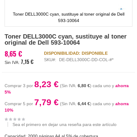
Toner DELL3000C cyan, sustituye al toner original de Dell
593-10064
Saltar
Toner DELL3000C cyan, sustituye al toner
al
original de Dell 593-10064
comienzo
de
8,65 €
DISPONIBILIDAD:
DISPONIBLE
la
SKU
DE-DELL3000C-DD-COL-#*
7,15 €
galería
de
imágenes
8,23 €
Comprar 3 por
6,80 €
cada uno y
ahorra
5
%
7,79 €
Comprar 5 por
6,44 €
cada uno y
ahorra
10
%
Sea el primero en dejar una reseña para este artículo
Capacidad: 2000 páginas A4 al 5% de cobertura.