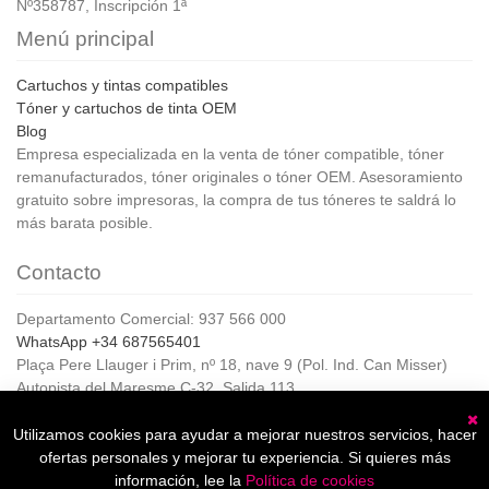
Nº358787, Inscripción 1ª
Menú principal
Cartuchos y tintas compatibles
Tóner y cartuchos de tinta OEM
Blog
Empresa especializada en la venta de tóner compatible, tóner
remanufacturados, tóner originales o tóner OEM. Asesoramiento
gratuito sobre impresoras, la compra de tus tóneres te saldrá lo
más barata posible.
Contacto
Departamento Comercial: 937 566 000
WhatsApp +34 687565401
Plaça Pere Llauger i Prim, nº 18, nave 9 (Pol. Ind. Can Misser)
Autopista del Maresme C-32, Salida 113
08360, Canet de Mar (Barcelona)
Horario de Atención al cliente:
Utilizamos cookies para ayudar a mejorar nuestros servicios, hacer
C
De lunes a jueves de 8:00 a 17:00,
ofertas personales y mejorar tu experiencia. Si quieres más
Viernes de 8:00 a 15:00
información, lee la
Política de cookies