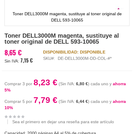
Toner DELL3000M magenta, sustituye al toner original de
DELL 593-10065
Saltar
Toner DELL3000M magenta, sustituye al
al
toner original de DELL 593-10065
comienzo
de
8,65 €
DISPONIBILIDAD:
DISPONIBLE
la
SKU
DE-DELL3000M-DD-COL-#*
7,15 €
galería
de
imágenes
8,23 €
Comprar 3 por
6,80 €
cada uno y
ahorra
5
%
7,79 €
Comprar 5 por
6,44 €
cada uno y
ahorra
10
%
Sea el primero en dejar una reseña para este artículo
Capacidad: 2000 páginas A4 al 5% de cobertura.