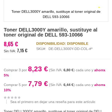
Toner DELL3000Y amarillo, sustituye al toner original de
DELL 593-10066
Saltar
Toner DELL3000Y amarillo, sustituye al
al
toner original de DELL 593-10066
comienzo
de
8,65 €
DISPONIBILIDAD:
DISPONIBLE
la
SKU
DE-DELL3000Y-DD-COL-#*
7,15 €
galería
de
imágenes
8,23 €
Comprar 3 por
6,80 €
cada uno y
ahorra
5
%
7,79 €
Comprar 5 por
6,44 €
cada uno y
ahorra
10
%
Sea el primero en dejar una reseña para este artículo
Toner DELL3000Y amarillo, sustituye al toner original de DELL