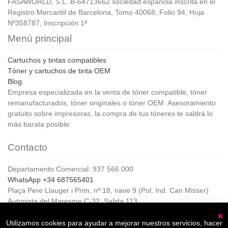
FASAWORLD, S.L. B-64713662 sociedad española inscrita en el
Registro Mercantil de Barcelona, Tomo 40068, Folio 94, Hoja
Nº358787, Inscripción 1ª
Menú principal
Cartuchos y tintas compatibles
Tóner y cartuchos de tinta OEM
Blog
Empresa especializada en la venta de tóner compatible, tóner
remanufacturados, tóner originales o tóner OEM. Asesoramiento
gratuito sobre impresoras, la compra de tus tóneres te saldrá lo
más barata posible.
Contacto
Departamento Comercial: 937 566 000
WhatsApp +34 687565401
Plaça Pere Llauger i Prim, nº 18, nave 9 (Pol. Ind. Can Misser)
Autopista del Maresme C-32, Salida 113
08360, Canet de Mar (Barcelona)
Horario de Atención al cliente:
Utilizamos cookies para ayudar a mejorar nuestros servicios, hacer
C