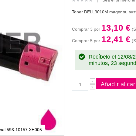
Sea el primero en
Toner DELL3010M magenta, susti
13,10 €
Comprar 3 por
12,41 €
Comprar 5 por
Recíbelo el 12/08/
minutos, 23 segun
Añadir al car
ginal 593-10157 XH005