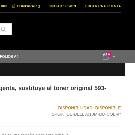
6 000
COMPARAR (
)
INICIAR SESIÓN
CREAR UNA CUENTA
Buscar
items
0
Cart
 FOLIOS A4
ta, sustituye al toner original 593-
DISPONIBILIDAD:
DISPONIBLE
SKU
DE-DELL3010M-DD-COL-#*