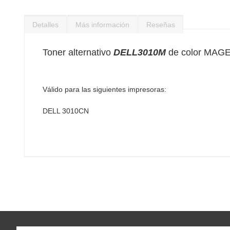
Saltar
al
Detalles
Más información
Reseñas
comienzo
de
la
Toner alternativo
DELL3010M
de color MAGEN
galería
de
imágenes
Válido para las siguientes impresoras:
DELL 3010CN