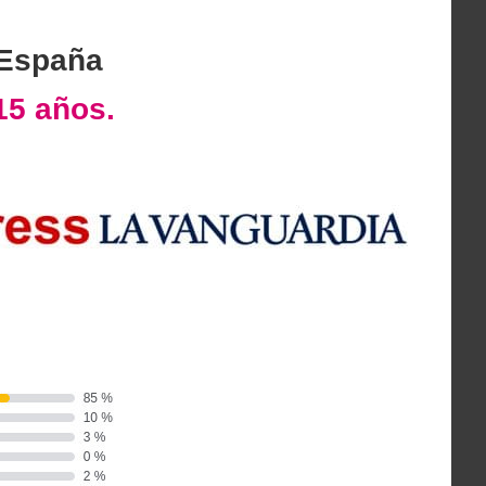
 España
15 años.