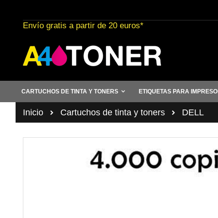
Ir
al
Envío gratis a partir de 20 euros*
contenido
CARTUCHOS DE TINTA Y TONERS
ETIQUETAS PARA IMPRES
Inicio
Cartuchos de tinta y toners
DELL
Saltar
al
final
de
la
galería
de
imágenes