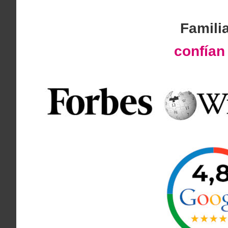
Famili
confía