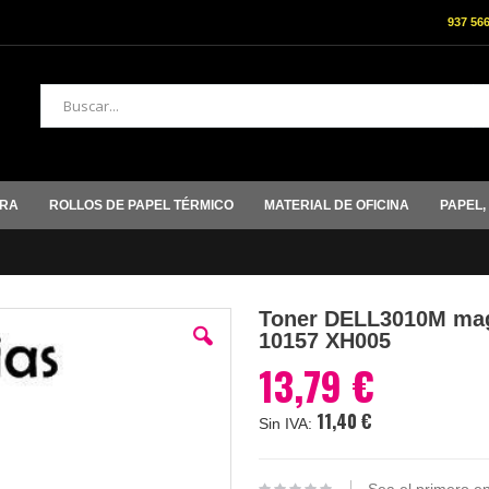
937 56
Buscar
ORA
ROLLOS DE PAPEL TÉRMICO
MATERIAL DE OFICINA
PAPEL,
Toner DELL3010M magen
10157 XH005
13,79 €
11,40 €