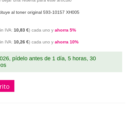
 dejar una reseña para este artículo
tuye al toner original 593-10157 XH005
10,83 €
cada uno y
ahorra
5
%
10,26 €
cada uno y
ahorra
10
%
2026, pídelo antes de
1 día, 5 horas, 30
dos
rito