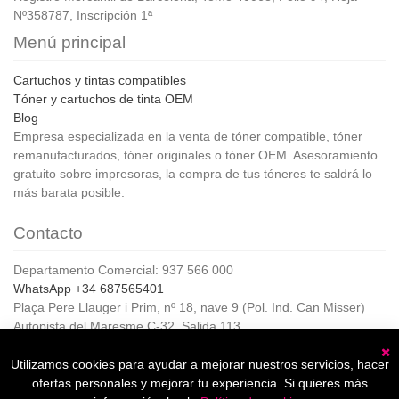
Nº358787, Inscripción 1ª
Menú principal
Cartuchos y tintas compatibles
Tóner y cartuchos de tinta OEM
Blog
Empresa especializada en la venta de tóner compatible, tóner
remanufacturados, tóner originales o tóner OEM. Asesoramiento
gratuito sobre impresoras, la compra de tus tóneres te saldrá lo
más barata posible.
Contacto
Departamento Comercial: 937 566 000
WhatsApp +34 687565401
Plaça Pere Llauger i Prim, nº 18, nave 9 (Pol. Ind. Can Misser)
Autopista del Maresme C-32, Salida 113
08360, Canet de Mar (Barcelona)
Horario de Atención al cliente:
Utilizamos cookies para ayudar a mejorar nuestros servicios, hacer
C
De lunes a jueves de 8:00 a 17:00,
ofertas personales y mejorar tu experiencia. Si quieres más