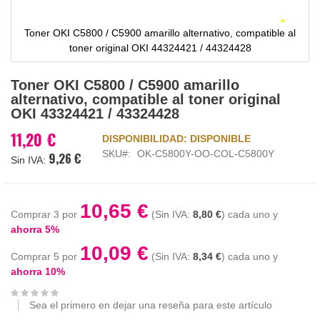
Toner OKI C5800 / C5900 amarillo alternativo, compatible al
toner original OKI 44324421 / 44324428
Saltar
Toner OKI C5800 / C5900 amarillo
al
alternativo, compatible al toner original
comienzo
OKI 43324421 / 43324428
de
la
11,20 €
DISPONIBILIDAD:
DISPONIBLE
galería
SKU
OK-C5800Y-OO-COL-C5800Y
9,26 €
de
imágenes
10,65 €
Comprar 3 por
8,80 €
cada uno y
ahorra
5
%
10,09 €
Comprar 5 por
8,34 €
cada uno y
ahorra
10
%
Sea el primero en dejar una reseña para este artículo