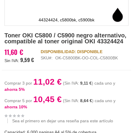
44324424, c5800bk, c5900bk
Saltar
Toner OKI C5800 / C5900 negro alternativo,
al
compatible al toner original OKI 43324424
comienzo
de
11,60 €
DISPONIBILIDAD:
DISPONIBLE
la
SKU
OK-C5800BK-OO-COL-C5800BK
9,59 €
galería
de
imágenes
11,02 €
Comprar 3 por
9,11 €
cada uno y
ahorra
5
%
10,45 €
Comprar 5 por
8,64 €
cada uno y
ahorra
10
%
Sea el primero en dejar una reseña para este artículo
Capacidad: 6.000 paginas A4 al 5% de cobertura