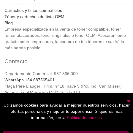
Cartuchos y tintas compatibles
Tóner y cartuchos de tinta OEM
Blog
Empresa especializada en la venta de tóner compatible, tóner
remanufacturados, tóner originales o tóner OEM. Asesoramiento
gratuito sobre impresoras, la compra de tus tóneres te saldrá lo
más barata posible.
Contacto
Departamento Comercial: 937 566 000
WhatsApp +34 687565401
Plaça Pere Llauger i Prim, nº 18, nave 9 (Pol. Ind. Can Misser)
Autopista del Maresme C-32, Salida 113
08360, Canet de Mar (Barcelona)
Horario de Atención al cliente:
Utilizamos cookies para ayudar a mejorar nuestros servicios, hacer
C
De lunes a jueves de 8:00 a 17:00,
ofertas personales y mejorar tu experiencia. Si quieres más
Viernes de 8:00 a 15:00
información, lee la
Política de cookies