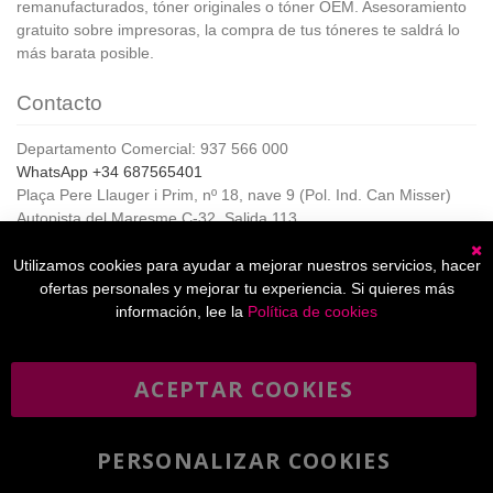
remanufacturados, tóner originales o tóner OEM. Asesoramiento
gratuito sobre impresoras, la compra de tus tóneres te saldrá lo
más barata posible.
Contacto
Departamento Comercial: 937 566 000
WhatsApp +34 687565401
Plaça Pere Llauger i Prim, nº 18, nave 9 (Pol. Ind. Can Misser)
Autopista del Maresme C-32, Salida 113
08360, Canet de Mar (Barcelona)
Horario de Atención al cliente:
Utilizamos cookies para ayudar a mejorar nuestros servicios, hacer
C
De lunes a jueves de 8:00 a 17:00,
ofertas personales y mejorar tu experiencia. Si quieres más
Viernes de 8:00 a 15:00
información, lee la
Política de cookies
ACEPTAR COOKIES
Boletín
Suscribirse
informativo
PERSONALIZAR COOKIES
He leído y acepto la
política de privacidad