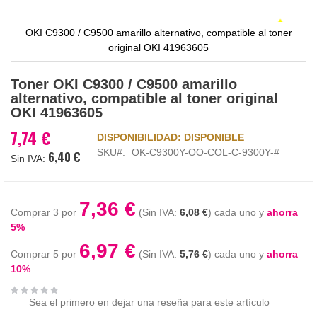
OKI C9300 / C9500 amarillo alternativo, compatible al toner
original OKI 41963605
Saltar
Toner OKI C9300 / C9500 amarillo
al
alternativo, compatible al toner original
comienzo
OKI 41963605
de
la
7,74 €
DISPONIBILIDAD:
DISPONIBLE
galería
SKU
OK-C9300Y-OO-COL-C-9300Y-#
6,40 €
de
imágenes
7,36 €
Comprar 3 por
6,08 €
cada uno y
ahorra
5
%
6,97 €
Comprar 5 por
5,76 €
cada uno y
ahorra
10
%
Sea el primero en dejar una reseña para este artículo