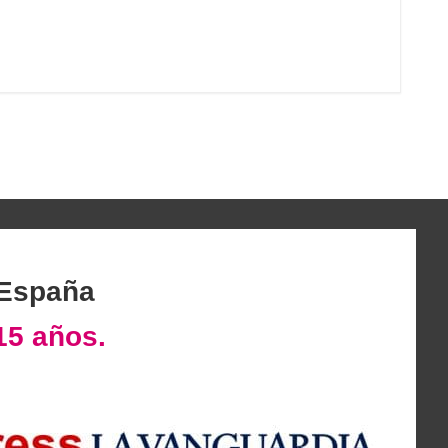
 España
15 años.