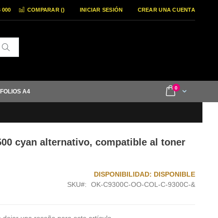
6 000
COMPARAR (
)
INICIAR SESIÓN
CREAR UNA CUENTA
Buscar
items
0
Cart
 FOLIOS A4
00 cyan alternativo, compatible al toner
DISPONIBILIDAD:
DISPONIBLE
SKU
OK-C9300C-OO-COL-C-9300C-&