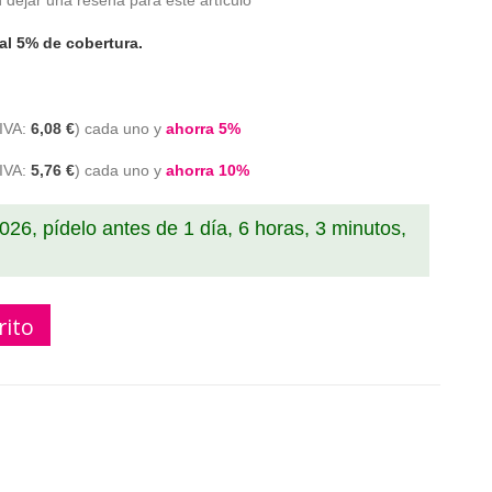
 dejar una reseña para este artículo
al 5% de cobertura.
6,08 €
cada uno y
ahorra
5
%
5,76 €
cada uno y
ahorra
10
%
2026, pídelo antes de
1 día, 6 horas, 3 minutos,
rito