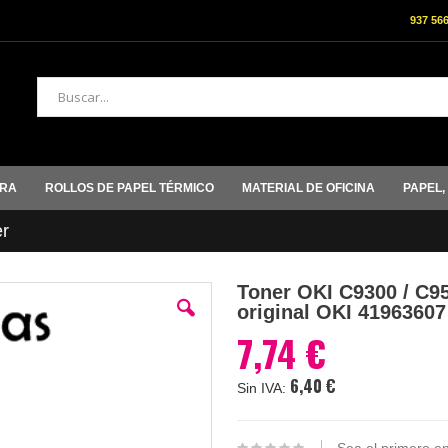
937 56
Buscar
ORA
ROLLOS DE PAPEL TÉRMICO
MATERIAL DE OFICINA
PAPEL,
r
Toner OKI C9300 / C95
original OKI 41963607
7,74 €
6,40 €