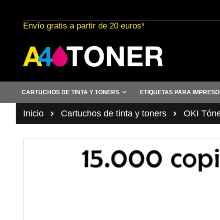
Ir
al
Envío gratis a partir de 20 euros*
contenido
CARTUCHOS DE TINTA Y TONERS
ETIQUETAS PARA IMPRES
Inicio
Cartuchos de tinta y toners
OKI Tóne
Saltar
al
final
de
la
galería
de
imágenes