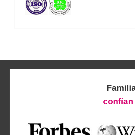
Famili
confía