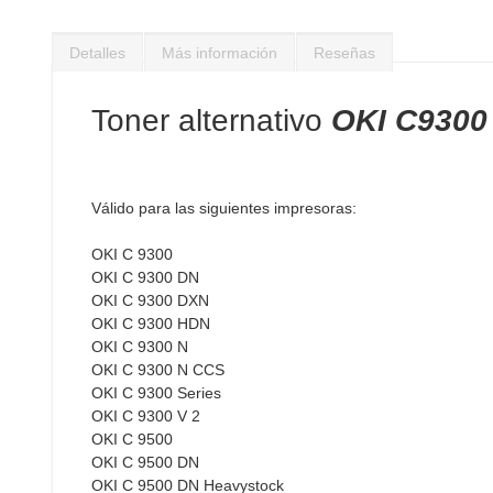
Saltar
al
Detalles
Más información
Reseñas
comienzo
de
la
Toner alternativo
OKI C9300 
galería
de
imágenes
Válido para las siguientes impresoras:
OKI C 9300
OKI C 9300 DN
OKI C 9300 DXN
OKI C 9300 HDN
OKI C 9300 N
OKI C 9300 N CCS
OKI C 9300 Series
OKI C 9300 V 2
OKI C 9500
OKI C 9500 DN
OKI C 9500 DN Heavystock