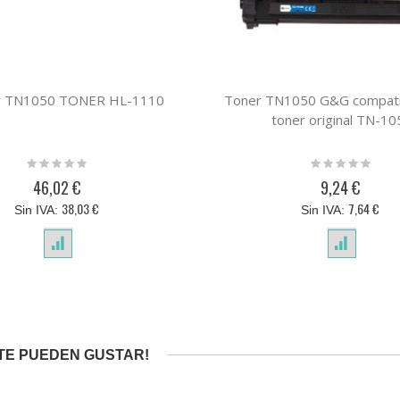
r TN1050 TONER HL-1110
Toner TN1050 G&G compatib
toner original TN-10
Rating:
Rating:
0%
0%
46,02 €
9,24 €
38,03 €
7,64 €
TE PUEDEN GUSTAR!