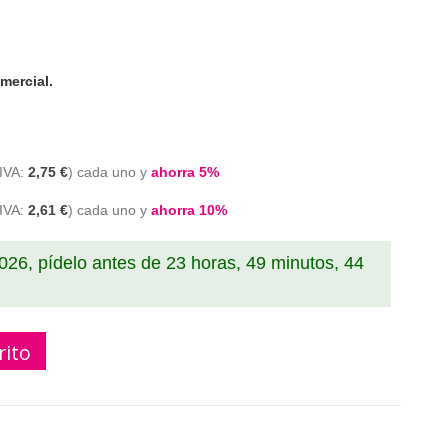
mercial.
2,75 €
cada uno y
ahorra
5
%
2,61 €
cada uno y
ahorra
10
%
2026, pídelo antes de
23 horas, 49 minutos, 43
rito
r brother tn 1050 compatible