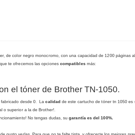
her, de color negro monocromo, con una capacidad de 1200 páginas a
 que te ofrecemos las opciones
compatibles
más:
con el tóner de Brother TN-1050.
y fabricado desde 0. La
calidad
de este cartucho de tóner tn 1050 es 
 o superior a la de Brother!.
funcionamiento! No tengas dudas, su
garantía es del 100%.
 gusto verlas. Para que no te falte tinta, y ofrecerte los mejores pre