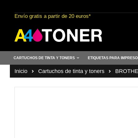
Ir
al
Envío gratis a partir de 20 euros*
contenido
CARTUCHOS DE TINTA Y TONERS
ETIQUETAS PARA IMPRES
Inicio
Cartuchos de tinta y toners
BROTHER 
Saltar
al
final
de
la
galería
de
imágenes