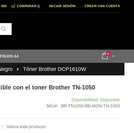
6 000
COMPARAR (
)
INICIAR SESIÓN
CREAR UNA CUENTA
Buscar
items
0
Cart
 FOLIOS A4
Negro
Tóner Brother DCP1610W
ble con el toner Brother TN-1050
Disponibilidad:
Disponible
SKU
BR-TN1050-BB-MON-TN-1050
Valora este producto