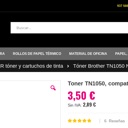
937 56
Buscar
ORA
ROLLOS DE PAPEL TÉRMICO
MATERIAL DE OFICINA
PAPEL,
tóner y cartuchos de tinta
Tóner Brother TN1050 
Toner TN1050, compati
3,50 €
2,89 €
6
Reseñas
Valoración:
100
100
% of