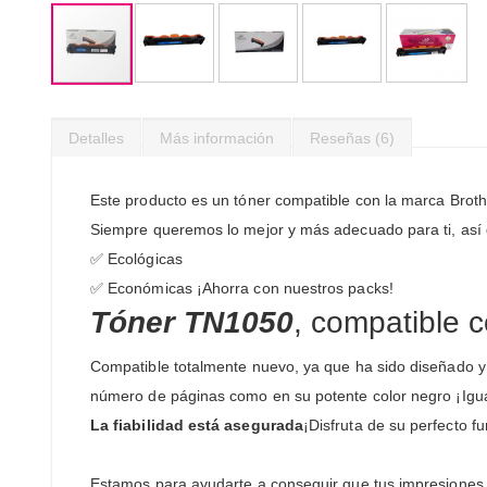
Saltar
al
Detalles
Más información
Reseñas
6
comienzo
de
la
Este producto es un tóner compatible con la marca Brot
galería
Siempre queremos lo mejor y más adecuado para ti, así
de
imágenes
✅ Ecológicas
✅ Económicas ¡Ahorra con nuestros packs!
Tóner TN1050
, compatible 
Compatible totalmente nuevo, ya que ha sido diseñado 
número de páginas como en su potente color negro ¡Igual
La fiabilidad está asegurada
¡Disfruta de su perfecto 
Estamos para ayudarte a conseguir que tus impresiones de