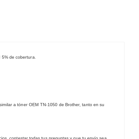
l 5% de cobertura.
similar a tóner OEM TN-1050 de Brother, tanto en su
cios, contestar todas tus preguntas y que tu envío sea