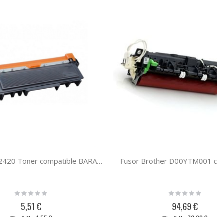
Brother TN2420 Toner compatible BARATO (3K)
Fusor Brother D00YTM001 c
Rating:
Rating:
0%
0%
5,51 €
94,69 €