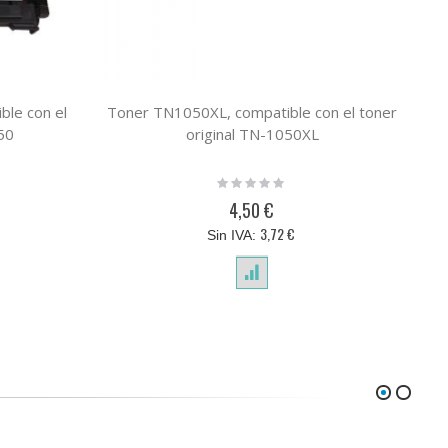
le con el
Toner TN1050XL, compatible con el toner
50
original TN-1050XL
Rating:
0%
4,50 €
3,72 €