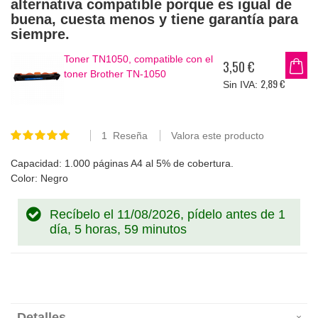
alternativa compatible porque es igual de
buena, cuesta menos y tiene garantía para
siempre.
Toner TN1050, compatible con el
3,50 €
toner Brother TN-1050
2,89 €
1
Reseña
Valora este producto
Valoración:
100
100
% of
Capacidad: 1.000 páginas A4 al 5% de cobertura.
Color: Negro
Recíbelo el 11/08/2026, pídelo antes de
1
día, 5 horas, 58 minutos, 59 segundos
Detalles