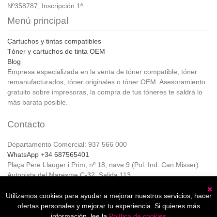
Nº358787, Inscripción 1ª
Menú principal
Cartuchos y tintas compatibles
Tóner y cartuchos de tinta OEM
Blog
Empresa especializada en la venta de tóner compatible, tóner
remanufacturados, tóner originales o tóner OEM. Asesoramiento
gratuito sobre impresoras, la compra de tus tóneres te saldrá lo
más barata posible.
Contacto
Departamento Comercial: 937 566 000
WhatsApp +34 687565401
Plaça Pere Llauger i Prim, nº 18, nave 9 (Pol. Ind. Can Misser)
Autopista del Maresme C-32, Salida 113
08360, Canet de Mar (Barcelona)
Horario de Atención al cliente:
Utilizamos cookies para ayudar a mejorar nuestros servicios, hacer
C
De lunes a jueves de 8:00 a 17:00,
ofertas personales y mejorar tu experiencia. Si quieres más
Viernes de 8:00 a 15:00
información, lee la
Política de cookies