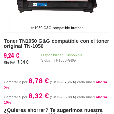
tn1050 G&G compatible brother
Saltar
Toner TN1050 G&G compatible con el toner
al
original TN-1050
comienzo
de
9,24 €
Disponibilidad:
Disponible
la
SKU
TN1050-G&G
7,64 €
galería
de
imágenes
8,78 €
Comprar 3 por
7,26 €
cada uno y
ahorra
5
%
8,32 €
Comprar 5 por
6,88 €
cada uno y
ahorra
10
%
¿Quieres ahorrar? Te sugerimos nuestra