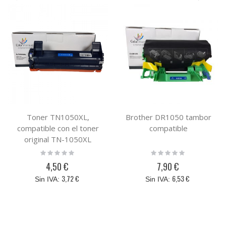
Toner TN1050XL,
Brother DR1050 tambor
compatible con el toner
compatible
original TN-1050XL
Rating:
Rating:
0%
0%
4,50 €
7,90 €
3,72 €
6,53 €