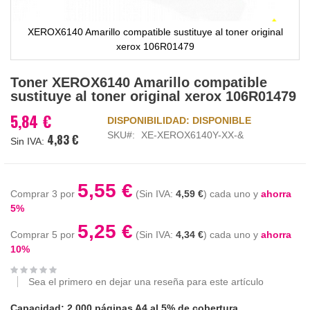
XEROX6140 Amarillo compatible sustituye al toner original
xerox 106R01479
Saltar
Toner XEROX6140 Amarillo compatible
al
sustituye al toner original xerox 106R01479
comienzo
de
5,84 €
DISPONIBILIDAD:
DISPONIBLE
la
SKU
XE-XEROX6140Y-XX-&
4,83 €
galería
de
imágenes
5,55 €
Comprar 3 por
4,59 €
cada uno y
ahorra
5
%
5,25 €
Comprar 5 por
4,34 €
cada uno y
ahorra
10
%
Sea el primero en dejar una reseña para este artículo
Capacidad: 2.000 páginas A4 al 5% de cobertura.