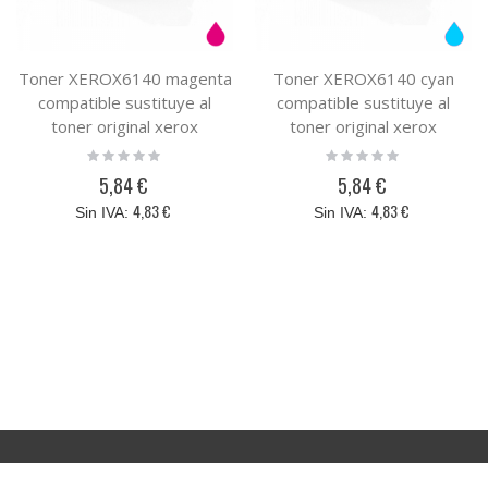
Toner XEROX6140 magenta
Toner XEROX6140 cyan
compatible sustituye al
compatible sustituye al
toner original xerox
toner original xerox
106R01478
106R01477
Rating:
Rating:
0%
0%
5,84 €
5,84 €
4,83 €
4,83 €