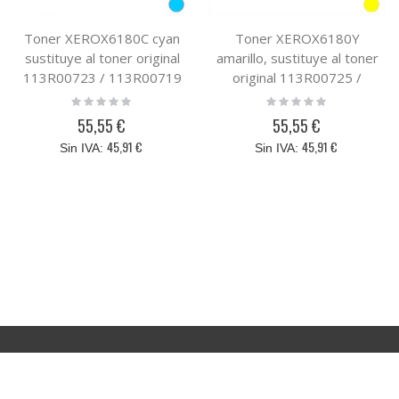
Toner XEROX6180C cyan
Toner XEROX6180Y
sustituye al toner original
amarillo, sustituye al toner
113R00723 / 113R00719
original 113R00725 /
113R00721
Rating:
Rating:
0%
0%
55,55 €
55,55 €
45,91 €
45,91 €