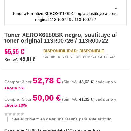
Toner alternativo XEROX6180BK negro, sustituye al toner
original 113R00726 / 113R00722
Saltar
Toner XEROX6180BK negro, sustituye al
al
toner original 113R00726 / 113R00722
comienzo
de
55,55 €
DISPONIBILIDAD:
DISPONIBLE
la
SKU
XE-XEROX6180BK-XX-COL-&*
45,91 €
galería
de
imágenes
52,78 €
Comprar 3 por
43,62 €
cada uno y
ahorra
5
%
50,00 €
Comprar 5 por
41,32 €
cada uno y
ahorra
10
%
Sea el primero en dejar una reseña para este artículo
Capacidad: 8.000 páginas A4 al 5% de cobertura.