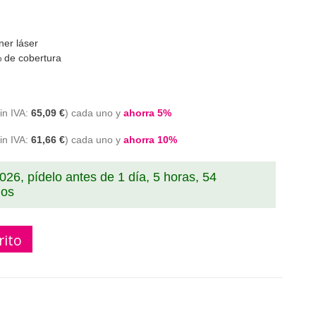
ner láser
 de cobertura
65,09 €
cada uno y
ahorra
5
%
61,66 €
cada uno y
ahorra
10
%
2026, pídelo antes de
1 día, 5 horas, 54
dos
rito
00047 T-FC28E tóner compatible negro