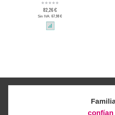
Rating:
0%
82,26 €
67,98 €
Famili
confía