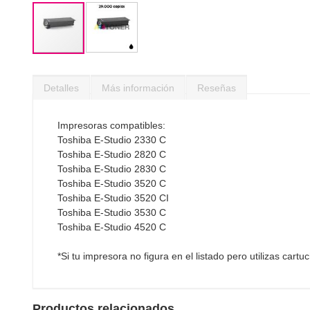
Saltar
al
Detalles
Más información
Reseñas
comienzo
de
la
Impresoras compatibles:
galería
Toshiba E-Studio 2330 C
de
Toshiba E-Studio 2820 C
imágenes
Toshiba E-Studio 2830 C
Toshiba E-Studio 3520 C
Toshiba E-Studio 3520 CI
Toshiba E-Studio 3530 C
Toshiba E-Studio 4520 C
*Si tu impresora no figura en el listado pero utilizas cart
Productos relacionados