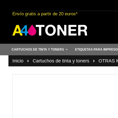
Ir
al
Envío gratis a partir de 20 euros*
contenido
CARTUCHOS DE TINTA Y TONERS
ETIQUETAS PARA IMPRES
Inicio
Cartuchos de tinta y toners
OTRAS 
Saltar
al
final
de
la
galería
de
imágenes