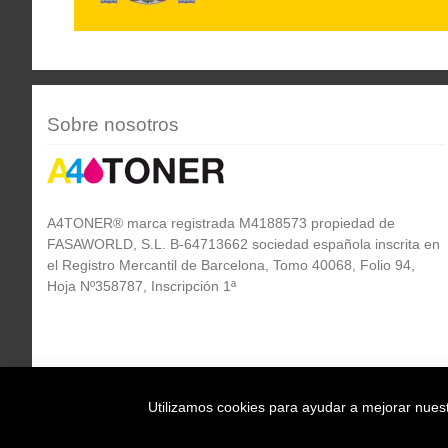
Sobre nosotros
A4TONER® marca registrada M4188573 propiedad de
FASAWORLD, S.L. B-64713662 sociedad española inscrita en
el Registro Mercantil de Barcelona, Tomo 40068, Folio 94,
Hoja Nº358787, Inscripción 1ª
Utilizamos cookies para ayudar a mejorar nuestr