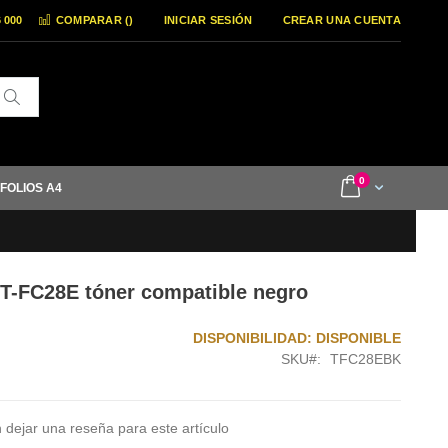
6 000
COMPARAR (
)
INICIAR SESIÓN
CREAR UNA CUENTA
Buscar
items
0
Cart
 FOLIOS A4
T-FC28E tóner compatible negro
DISPONIBILIDAD:
DISPONIBLE
SKU
TFC28EBK
 dejar una reseña para este artículo