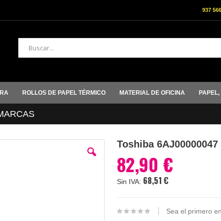
937 56
Buscar
ORA
ROLLOS DE PAPEL TÉRMICO
MATERIAL DE OFICINA
PAPEL,
MARCAS
Toshiba 6AJ00000047 
82,90 €
68,51 €
Sea el primero en