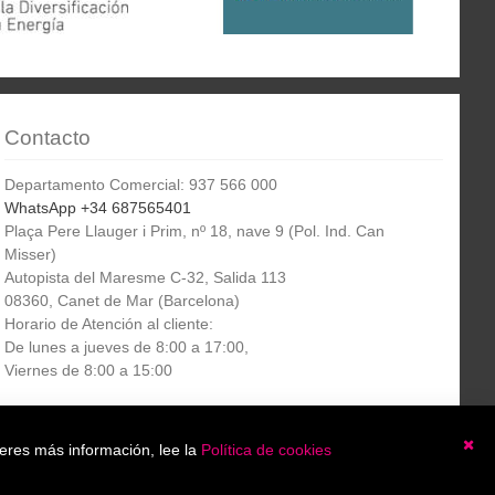
Contacto
Departamento Comercial: 937 566 000
WhatsApp +34 687565401
Plaça Pere Llauger i Prim, nº 18, nave 9 (Pol. Ind. Can
Misser)
Autopista del Maresme C-32, Salida 113
08360, Canet de Mar (Barcelona)
Horario de Atención al cliente:
De lunes a jueves de 8:00 a 17:00,
Viernes de 8:00 a 15:00
Boletín
etín informativo
Suscribirse
ieres más información, lee la
Política de cookies
informativo
Ce
He leído y acepto la
política de privacidad