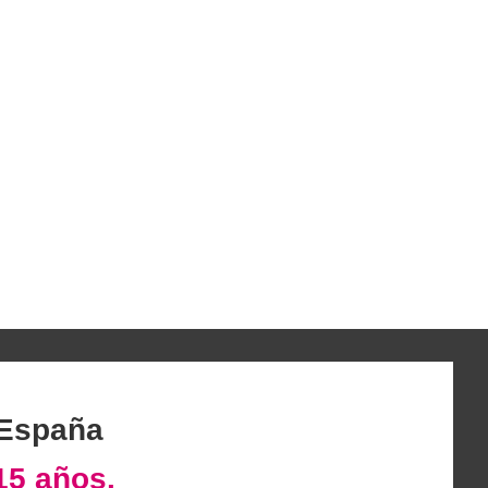
 España
15 años.