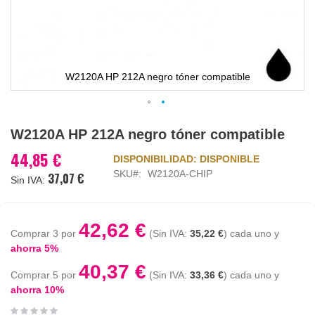
W2120A HP 212A negro tóner compatible
Saltar
W2120A HP 212A negro tóner compatible
al
comienzo
44,85 €
DISPONIBILIDAD:
DISPONIBLE
de
SKU
W2120A-CHIP
37,07 €
la
galería
de
imágenes
42,62 €
Comprar 3 por
35,22 €
cada uno y
ahorra
5
%
40,37 €
Comprar 5 por
33,36 €
cada uno y
ahorra
10
%