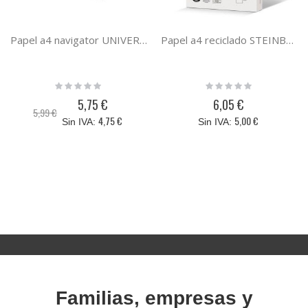
Papel a4 navigator UNIVERSAL paquete 500 hojas 80 gramos din A4 169 cie 0472UN
Papel a4 reciclado STEINBEIS CLASSIC WHITE paquete 500 hojas 80 gramos din A4
Rating:
Rating:
0%
0%
5,75 €
6,05 €
Precio
5,99 €
especial
4,75 €
5,00 €
Familias, empresas y