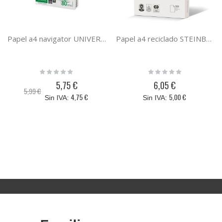
Papel a4 navigator UNIVERSAL paquete 500 hojas 80 gramos din A4 169 cie 0472UN
Papel a4 reciclado STEINBEIS CLASSIC WHITE paquete 500 hojas 80 gramos din A4
Rating:
Rating:
0%
0%
5,75 €
6,05 €
Precio
5,99 €
especial
4,75 €
5,00 €