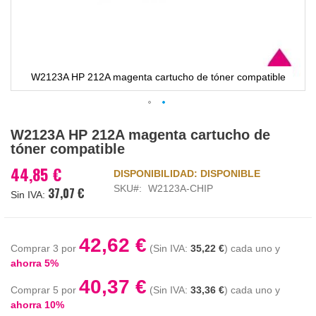
W2123A HP 212A magenta cartucho de tóner compatible
Saltar
W2123A HP 212A magenta cartucho de
al
tóner compatible
comienzo
de
44,85 €
DISPONIBILIDAD:
DISPONIBLE
la
SKU
W2123A-CHIP
37,07 €
galería
de
imágenes
42,62 €
Comprar 3 por
35,22 €
cada uno y
ahorra
5
%
40,37 €
Comprar 5 por
33,36 €
cada uno y
ahorra
10
%