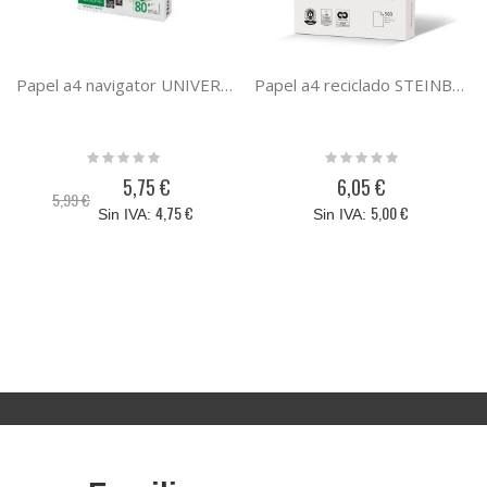
Papel a4 navigator UNIVERSAL paquete 500 hojas 80 gramos din A4 169 cie 0472UN
Papel a4 reciclado STEINBEIS CLASSIC WHITE paquete 500 hojas 80 gramos din A4
Rating:
Rating:
0%
0%
5,75 €
6,05 €
Precio
5,99 €
especial
4,75 €
5,00 €