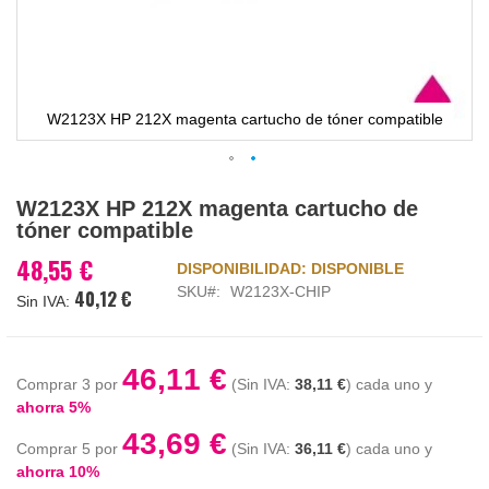
W2123X HP 212X magenta cartucho de tóner compatible
Saltar
W2123X HP 212X magenta cartucho de
al
tóner compatible
comienzo
de
48,55 €
DISPONIBILIDAD:
DISPONIBLE
la
SKU
W2123X-CHIP
40,12 €
galería
de
imágenes
46,11 €
Comprar 3 por
38,11 €
cada uno y
ahorra
5
%
43,69 €
Comprar 5 por
36,11 €
cada uno y
ahorra
10
%