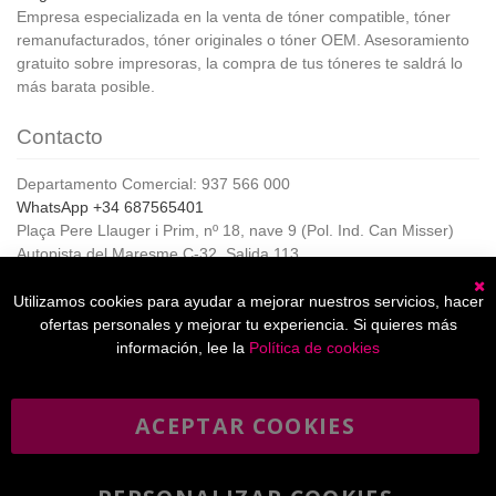
Empresa especializada en la venta de tóner compatible, tóner
remanufacturados, tóner originales o tóner OEM. Asesoramiento
gratuito sobre impresoras, la compra de tus tóneres te saldrá lo
más barata posible.
Contacto
Departamento Comercial: 937 566 000
WhatsApp +34 687565401
Plaça Pere Llauger i Prim, nº 18, nave 9 (Pol. Ind. Can Misser)
Autopista del Maresme C-32, Salida 113
08360, Canet de Mar (Barcelona)
Horario de Atención al cliente:
Utilizamos cookies para ayudar a mejorar nuestros servicios, hacer
C
De lunes a jueves de 8:00 a 17:00,
ofertas personales y mejorar tu experiencia. Si quieres más
Viernes de 8:00 a 15:00
información, lee la
Política de cookies
ACEPTAR COOKIES
Boletín
Suscribirse
informativo