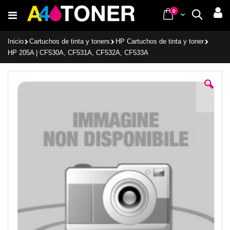
Ir
items
0
Cart
Buscar
al
contenido
Inicio
Cartuchos de tinta y toners
HP Cartuchos de tinta y toner
HP 205A | CF530A, CF531A, CF532A, CF533A
Saltar
al
final
de
la
galería
de
imágenes