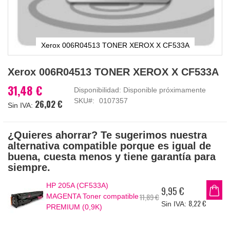
Xerox 006R04513 TONER XEROX X CF533A
Saltar
Xerox 006R04513 TONER XEROX X CF533A
al
comienzo
31,48 €
Disponibilidad:
Disponible próximamente
de
SKU
0107357
26,02 €
la
galería
de
¿Quieres ahorrar? Te sugerimos nuestra
imágenes
alternativa compatible porque es igual de
buena, cuesta menos y tiene garantía para
siempre.
HP 205A (CF533A)
9,95 €
Precio
11,89 €
MAGENTA Toner compatible
especial
8,22 €
PREMIUM (0,9K)