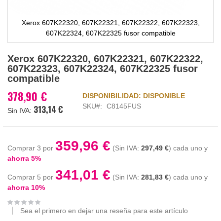
Xerox 607K22320, 607K22321, 607K22322, 607K22323,
607K22324, 607K22325 fusor compatible
Saltar
Xerox 607K22320, 607K22321, 607K22322,
al
607K22323, 607K22324, 607K22325 fusor
comienzo
compatible
de
la
378,90 €
DISPONIBILIDAD:
DISPONIBLE
galería
SKU
C8145FUS
313,14 €
de
imágenes
359,96 €
Comprar 3 por
297,49 €
cada uno y
ahorra
5
%
341,01 €
Comprar 5 por
281,83 €
cada uno y
ahorra
10
%
Sea el primero en dejar una reseña para este artículo