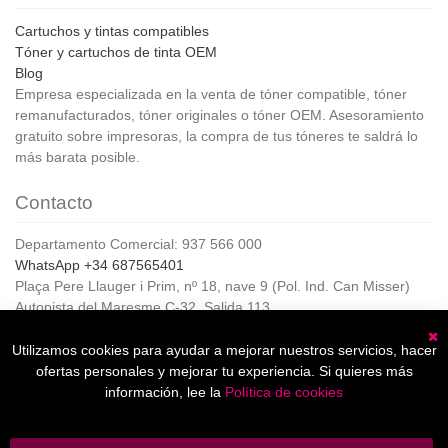
Cartuchos y tintas compatibles
Tóner y cartuchos de tinta OEM
Blog
Empresa especializada en la venta de tóner compatible, tóner
remanufacturados, tóner originales o tóner OEM. Asesoramiento
gratuito sobre impresoras, la compra de tus tóneres te saldrá lo
más barata posible.
Contacto
Departamento Comercial: 937 566 000
WhatsApp +34 687565401
Plaça Pere Llauger i Prim, nº 18, nave 9 (Pol. Ind. Can Misser)
Autopista del Maresme C-32, Salida 113
08360, Canet de Mar (Barcelona)
Horario de Atención al cliente:
Utilizamos cookies para ayudar a mejorar nuestros servicios, hacer
C
De lunes a jueves de 8:00 a 17:00,
ofertas personales y mejorar tu experiencia. Si quieres más
Viernes de 8:00 a 15:00
información, lee la
Política de cookies