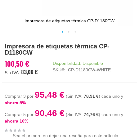
Impresora de etiquetas térmica CP-D1180CW
Saltar
Impresora de etiquetas térmica CP-
al
D1180CW
comienzo
de
100,50 €
Disponibilidad:
Disponible
la
SKU
CP-D1180CW-WHITE
83,06 €
galería
de
imágenes
95,48 €
Comprar 3 por
78,91 €
cada uno y
ahorra
5
%
90,46 €
Comprar 5 por
74,76 €
cada uno y
ahorra
10
%
Sea el primero en dejar una reseña para este artículo