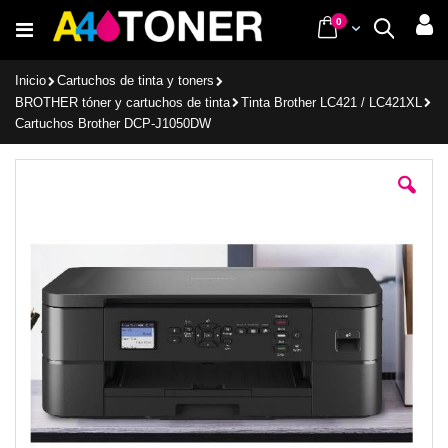
Ir
items
0
Cart
Buscar
al
contenido
Inicio
Cartuchos de tinta y toners
BROTHER tóner y cartuchos de tinta
Tinta Brother LC421 / LC421XL
Cartuchos Brother DCP-J1050DW
Saltar
al
final
de
la
galería
de
imágenes