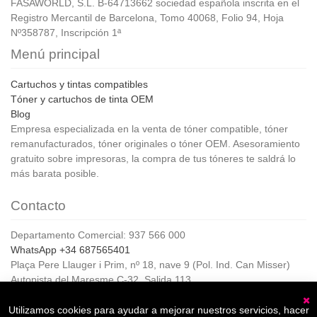
FASAWORLD, S.L. B-64713662 sociedad española inscrita en el
Registro Mercantil de Barcelona, Tomo 40068, Folio 94, Hoja
Nº358787, Inscripción 1ª
Menú principal
Cartuchos y tintas compatibles
Tóner y cartuchos de tinta OEM
Blog
Empresa especializada en la venta de tóner compatible, tóner
remanufacturados, tóner originales o tóner OEM. Asesoramiento
gratuito sobre impresoras, la compra de tus tóneres te saldrá lo
más barata posible.
Contacto
Departamento Comercial: 937 566 000
WhatsApp +34 687565401
Plaça Pere Llauger i Prim, nº 18, nave 9 (Pol. Ind. Can Misser)
Autopista del Maresme C-32, Salida 113
08360, Canet de Mar (Barcelona)
Horario de Atención al cliente:
Utilizamos cookies para ayudar a mejorar nuestros servicios, hacer
C