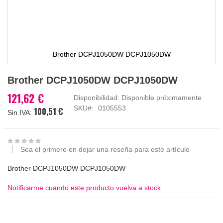
Brother DCPJ1050DW DCPJ1050DW
Saltar
Brother DCPJ1050DW DCPJ1050DW
al
comienzo
121,62 €
Disponibilidad:
Disponible próximamente
de
SKU
0105553
100,51 €
la
galería
de
imágenes
Sea el primero en dejar una reseña para este artículo
Brother DCPJ1050DW DCPJ1050DW
Notificarme cuando este producto vuelva a stock