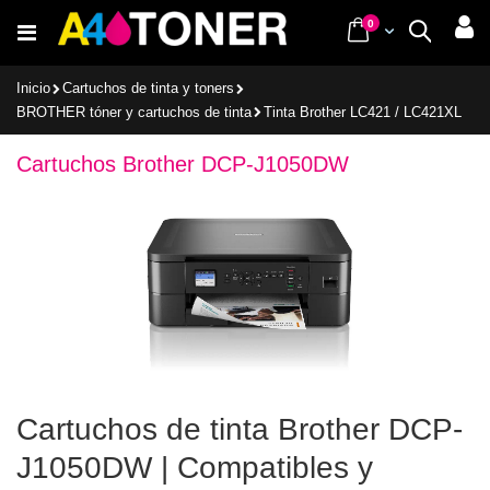
Ir
items
0
Cart
Buscar
al
contenido
Inicio
Cartuchos de tinta y toners
BROTHER tóner y cartuchos de tinta
Tinta Brother LC421 / LC421XL
Cartuchos Brother DCP-J1050DW
Cartuchos de tinta Brother DCP-
J1050DW | Compatibles y