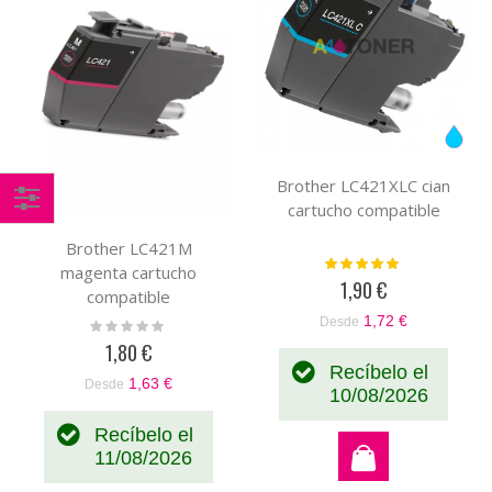
Brother LC421XLC cian
cartucho compatible
Comprar
Brother LC421M
por
Valoración:
magenta cartucho
100%
1,90 €
compatible
1,72 €
Desde
Rating:
0%
1,80 €
Recíbelo el
1,63 €
Desde
10/08/2026
Recíbelo el
11/08/2026